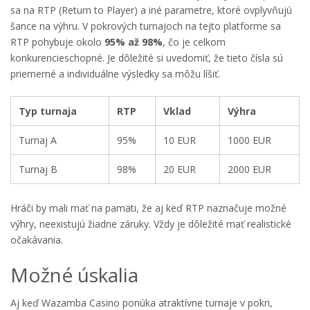
sa na RTP (Return to Player) a iné parametre, ktoré ovplyvňujú
šance na výhru. V pokrových turnajoch na tejto platforme sa
RTP pohybuje okolo
95% až 98%
, čo je celkom
konkurencieschopné. Je dôležité si uvedomiť, že tieto čísla sú
priemerné a individuálne výsledky sa môžu líšiť.
Typ turnaja
RTP
Vklad
Výhra
Turnaj A
95%
10 EUR
1000 EUR
Turnaj B
98%
20 EUR
2000 EUR
Hráči by mali mať na pamäti, že aj keď RTP naznačuje možné
výhry, neexistujú žiadne záruky. Vždy je dôležité mať realistické
očakávania.
Možné úskalia
Aj keď Wazamba Casino ponúka atraktívne turnaje v pokri,