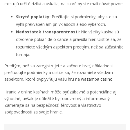
existujú určité riziká a úskalia, na ktoré by ste mali dávať pozor:
Skryté poplatky:
Prečítajte si podmienky, aby ste sa
vyhli prekvapeniam pri vkladoch alebo výberoch.
Nedostatok transparentnosti:
Nie všetky kasína sú
otvorené pokiaľ ide o šance a pravidlá hier. Uistite sa, že
rozumiete všetkým aspektom predtým, než sa zúčastníte
turnaja.
Predtým, než sa zaregistrujete a začnete hrať, dôkladne si
preštudujte podmienky a uistite sa, že rozumiete všetkým
aspektom, ktoré ovplyvňujú vašu hru na
wazamba casino
.
Hranie v online kasínach môže byť zábavné a potenciálne aj
výhodné, avšak je dôležité byť obozretný a informovaný.
Zamerajte sa na bezpečnosť, férovosť a vlastníctvo
zodpovednosti za svoje hranie.