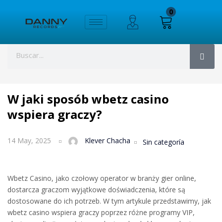
0
W jaki sposób wbetz casino
wspiera graczy?
14 May, 2025
Klever Chacha
Sin categoría
Wbetz Casino, jako czołowy operator w branży gier online,
dostarcza graczom wyjątkowe doświadczenia, które są
dostosowane do ich potrzeb. W tym artykule przedstawimy, jak
wbetz casino wspiera graczy poprzez różne programy VIP,