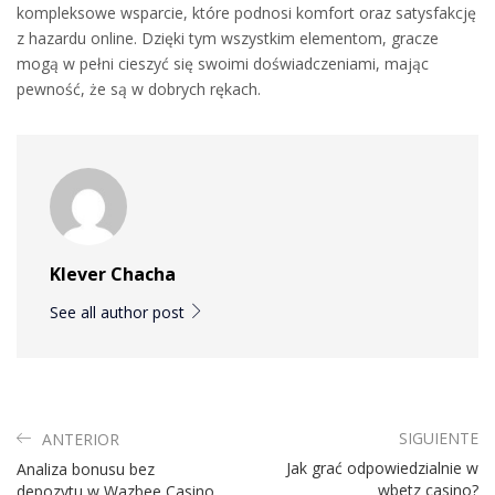
kompleksowe wsparcie, które podnosi komfort oraz satysfakcję
z hazardu online. Dzięki tym wszystkim elementom, gracze
mogą w pełni cieszyć się swoimi doświadczeniami, mając
pewność, że są w dobrych rękach.
Klever Chacha
See all author post
SIGUIENTE
ANTERIOR
Jak grać odpowiedzialnie w
Analiza bonusu bez
wbetz casino?
depozytu w Wazbee Casino