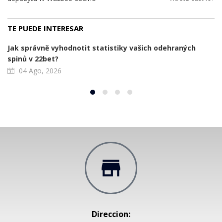
TE PUEDE INTERESAR
Jak správně vyhodnotit statistiky vašich odehraných
spinů v 22bet?
04 Ago, 2026
Direccion: