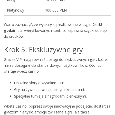
Platynowy
100 000 PLN
Warto zaznaczyć, że wypłaty są realizowane w ciągu
24-48
godzin
dla zweryfikowanych kont, co zapewnia szybki dostęp
do środków.
Krok 5: Ekskluzywne gry
Gracze VIP mają również dostęp do ekskluzywnych gier, które
nie są dostępne dla standardowych użytkowników. Oto, co
oferuje wbetz casino:
Unikalne sloty o wysokim RTP.
Gry na żywo z profesjonalnymi krupierami.
Specjalne turnieje z nagrodami pieniężnymi.
Wbetz Casino, poprzez swoje innowacyjne podejście, dostarcza
graczom nie tylko emocje związane z grą, ale także