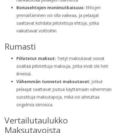
Bonusehtojen monimutkaisuus:
Ehtojen
ymmärtäminen voi olla vaikeaa, ja pelaajat
saattavat kohdata piilotettuja ehtoja, jotka
vaikuttavat voittoihin.
Rumasti
Piilotetut maksut:
Tietyt maksutavat voivat
sisältää piilotettuja maksuja, jotka eivät ole heti
ilmeisiä.
Vähemmän tunnetut maksutavat:
Jotkut
pelaajat saattavat joutua käyttämään vähemmän
suosittuja maksutapoja, mikä voi aiheuttaa
ongelmia siirroissa.
Vertailutaulukko
Maksutavoista