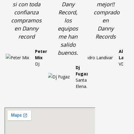
si con toda
Dany
mejor!!
confianza
Record,
comprado
compramos
los
en
en Danny
equipos
Danny
record
me han
Records
salido
Peter
Alejan
buenos.
Mix
Landiv
DJ
VDJ.
Dj
Fugaz
Santa
Elena.