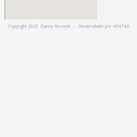
Copyright 2025 Danny Records –
Desarrollado por
VENTAX