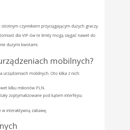
st istotnym czynnikiem przyciągającym dużych graczy.
omiast dla VIP-ów te limity mogą sięgać nawet do
anie dużymi kwotami.
 urządzeniach mobilnych?
 urządzeniach mobilnych. Oto kilka z nich:
wet kilku milionów PLN.
zostały zoptymalizowane pod kątem interfejsu
y w interaktywną zabawę.
lnych