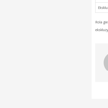
Eksklu
Rola gi
ekskluz