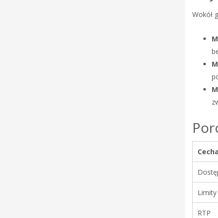
Wokół gi
M
b
M
p
M
z
Por
Cech
Dostę
Limity
RTP