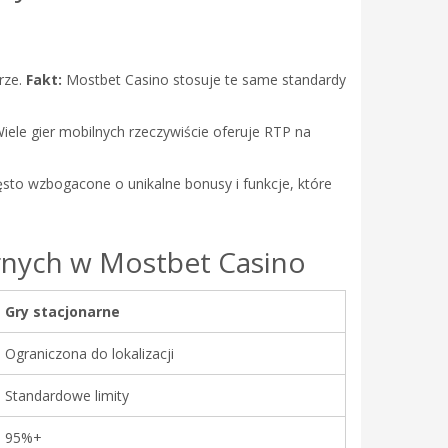
rze.
Fakt:
Mostbet Casino stosuje te same standardy
iele gier mobilnych rzeczywiście oferuje RTP na
sto wzbogacone o unikalne bonusy i funkcje, które
rnych w Mostbet Casino
Gry stacjonarne
Ograniczona do lokalizacji
Standardowe limity
95%+