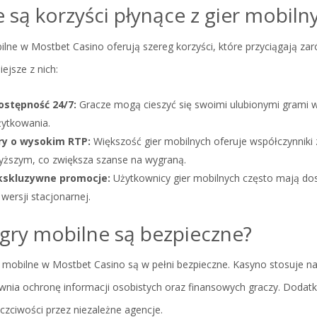
e są korzyści płynące z gier mobil
ilne w Mostbet Casino oferują szereg korzyści, które przyciągają za
ejsze z nich:
ostępność 24/7:
Gracze mogą cieszyć się swoimi ulubionymi grami w
żytkowania.
ry o wysokim RTP:
Większość gier mobilnych oferuje współczynniki
yższym, co zwiększa szanse na wygraną.
kskluzywne promocje:
Użytkownicy gier mobilnych często mają dos
wersji stacjonarnej.
 gry mobilne są bezpieczne?
y mobilne w Mostbet Casino są w pełni bezpieczne. Kasyno stosuje n
wnia ochronę informacji osobistych oraz finansowych graczy. Dodatk
czciwości przez niezależne agencje.