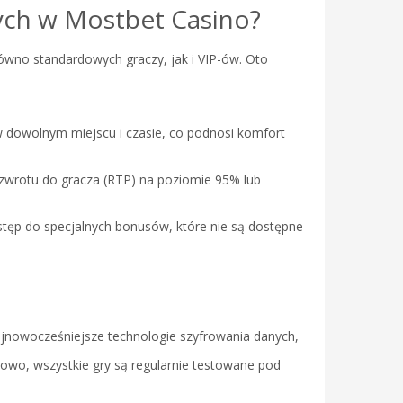
nych w Mostbet Casino?
równo standardowych graczy, jak i VIP-ów. Oto
 dowolnym miejscu i czasie, co podnosi komfort
 zwrotu do gracza (RTP) na poziomie 95% lub
tęp do specjalnych bonusów, które nie są dostępne
ajnowocześniejsze technologie szyfrowania danych,
owo, wszystkie gry są regularnie testowane pod