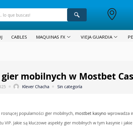
J
CABLES
MAQUINAS FX
VIEJA GUARDIA
P
 gier mobilnych w Mostbet Ca
025
Klever Chacha
Sin categoría
 rosnącej popularności gier mobilnych,
mostbet kasyno
wprowadza inn
 VIP. Jakie są kluczowe aspekty gier mobilnych w tym kasynie i jakie 