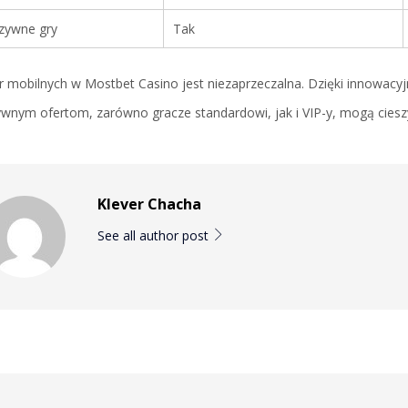
zywne gry
Tak
er mobilnych w Mostbet Casino jest niezaprzeczalna. Dzięki innowac
ywnym ofertom, zarówno gracze standardowi, jak i VIP-y, mogą ci
Klever Chacha
See all author post