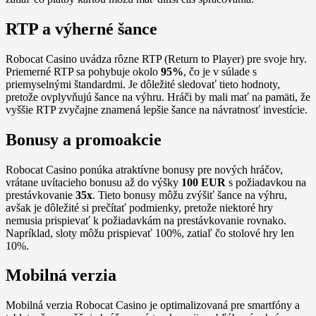
RTP a výherné šance
Robocat Casino uvádza rôzne RTP (Return to Player) pre svoje hry.
Priemerné RTP sa pohybuje okolo
95%
, čo je v súlade s
priemyselnými štandardmi. Je dôležité sledovať tieto hodnoty,
pretože ovplyvňujú šance na výhru. Hráči by mali mať na pamäti, že
vyššie RTP zvyčajne znamená lepšie šance na návratnosť investície.
Bonusy a promoakcie
Robocat Casino ponúka atraktívne bonusy pre nových hráčov,
vrátane uvítacieho bonusu až do výšky
100 EUR
s požiadavkou na
prestávkovanie
35x
. Tieto bonusy môžu zvýšiť šance na výhru,
avšak je dôležité si prečítať podmienky, pretože niektoré hry
nemusia prispievať k požiadavkám na prestávkovanie rovnako.
Napríklad, sloty môžu prispievať 100%, zatiaľ čo stolové hry len
10%.
Mobilná verzia
Mobilná verzia Robocat Casino je optimalizovaná pre smartfóny a