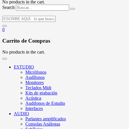
No products in the cart.
Search
0
Carrito de Compras
No products in the cart.
ESTUDIO
Micrófonos
Audífonos
Monitores
Teclados Midi
Kits de grabación
Acústica
Audifonos de Estudio
Interfaces
AUDIO
Parlantes amplificados
Consolas Análogas