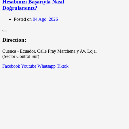
Hesabınızı Başarıyla Nasıl
Doğrularsınız?
Posted on
04 Ago, 2026
Direccion:
Cuenca - Ecuador, Calle Fray Marchena y Av. Loja.
(Sector Control Sur)
Facebook
Youtube
Whatsapp
Tiktok