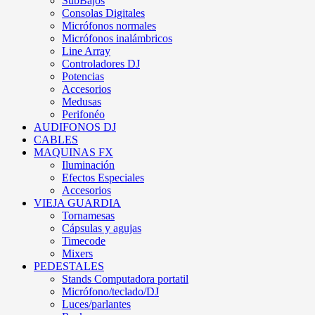
SubBajos
Consolas Digitales
Micrófonos normales
Micrófonos inalámbricos
Line Array
Controladores DJ
Potencias
Accesorios
Medusas
Perifonéo
AUDIFONOS DJ
CABLES
MAQUINAS FX
Iluminación
Efectos Especiales
Accesorios
VIEJA GUARDIA
Tornamesas
Cápsulas y agujas
Timecode
Mixers
PEDESTALES
Stands Computadora portatil
Micrófono/teclado/DJ
Luces/parlantes