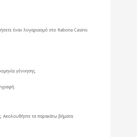
γήσετε έναν λογαριασμό στο Rabona Casino.
ρομηνία γέννησης.
γγραφή.
ς. Ακολουθήστε τα παρακάτω βήματα: