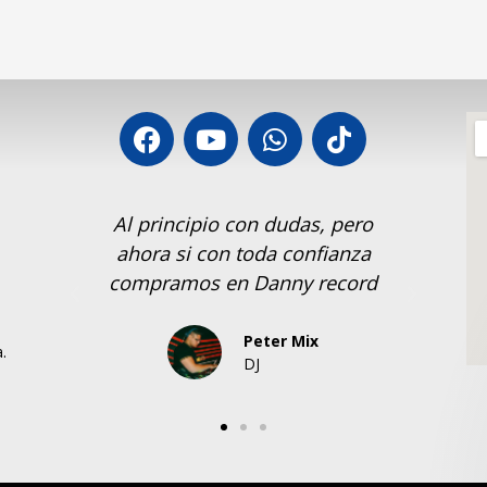
 pero
Si recomiento compar en Dany
ianza
Record, los equipos me han salido
ecord
buenos.
Dj Fugaz
.
Santa Elena.