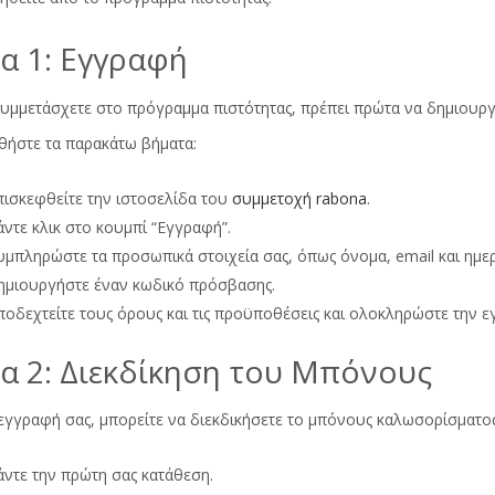
α 1: Εγγραφή
συμμετάσχετε στο πρόγραμμα πιστότητας, πρέπει πρώτα να δημιουρ
ήστε τα παρακάτω βήματα:
πισκεφθείτε την ιστοσελίδα του
συμμετοχή rabona
.
άντε κλικ στο κουμπί “Εγγραφή”.
υμπληρώστε τα προσωπικά στοιχεία σας, όπως όνομα, email και ημε
ημιουργήστε έναν κωδικό πρόσβασης.
ποδεχτείτε τους όρους και τις προϋποθέσεις και ολοκληρώστε την ε
α 2: Διεκδίκηση του Μπόνους
εγγραφή σας, μπορείτε να διεκδικήσετε το μπόνους καλωσορίσματο
άντε την πρώτη σας κατάθεση.