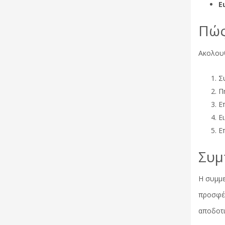
Ε
Πώς
Ακολουθ
Σ
Π
Ε
Ε
Ε
Συμ
Η συμμε
προσφέρ
αποδοτι