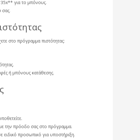
**35x** για το μπόνους.
 σας.
ιστότητας
ετε στο πρόγραμμα πιστότητας:
ότητας.
φές ή μπόνους κατάθεσης.
ς
ποθετείτε.
με την πρόοδο σας στο πρόγραμμα.
 ειδικό προσωπικό για υποστήριξη.