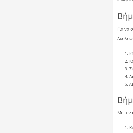
Βήμ
Για να 
Ακολουθ
Ε
Κ
Σ
Δ
Α
Βήμ
Με την 
Κ