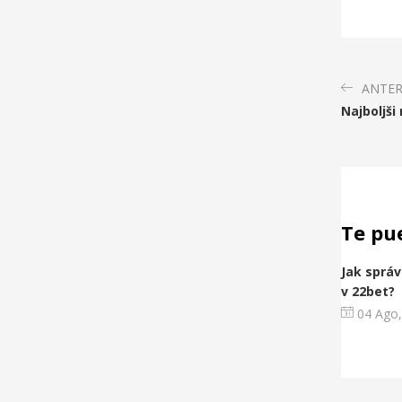
ANTER
Najboljši
Te pu
Jak správ
v 22bet?
04 Ago,