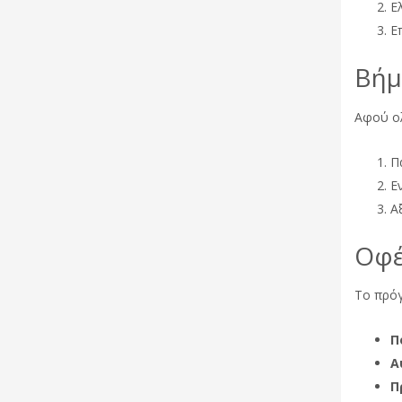
Ελ
Ε
Βήμ
Αφού ολ
Π
Ε
Α
Οφέ
Το πρόγ
Π
Α
Π