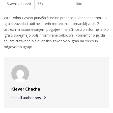
Stavni zahtevki
35x
30x
Wild Robin Casino prinaša številne prednosti, vendar se morajo
igralci zavedati tudi nekaterih morebitnih pomanjkljivosti. Z
ustreznim razumevanjem pogojev in značilnosti platforme lahko
igralci sprejmejo bolj informirane odločitve. Pomembno je, da
se igralci zavedajo slovenskih zakonov o igrah na srečo in
odgovorno igrajo.
Klever Chacha
See all author post