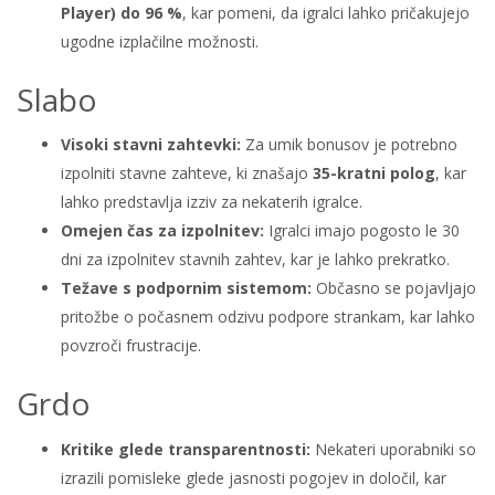
Player) do 96 %
, kar pomeni, da igralci lahko pričakujejo
ugodne izplačilne možnosti.
Slabo
Visoki stavni zahtevki:
Za umik bonusov je potrebno
izpolniti stavne zahteve, ki znašajo
35-kratni polog
, kar
lahko predstavlja izziv za nekaterih igralce.
Omejen čas za izpolnitev:
Igralci imajo pogosto le 30
dni za izpolnitev stavnih zahtev, kar je lahko prekratko.
Težave s podpornim sistemom:
Občasno se pojavljajo
pritožbe o počasnem odzivu podpore strankam, kar lahko
povzroči frustracije.
Grdo
Kritike glede transparentnosti:
Nekateri uporabniki so
izrazili pomisleke glede jasnosti pogojev in določil, kar