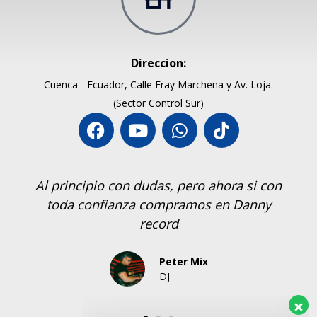
Direccion:
Cuenca - Ecuador, Calle Fray Marchena y Av. Loja.
(Sector Control Sur)
Al principio con dudas, pero ahora si con
toda confianza compramos en Danny
record
Peter Mix
DJ