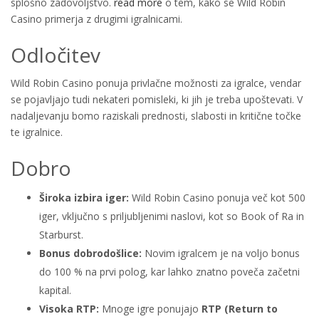
splošno zadovoljstvo.
read more
o tem, kako se Wild Robin
Casino primerja z drugimi igralnicami.
Odločitev
Wild Robin Casino ponuja privlačne možnosti za igralce, vendar
se pojavljajo tudi nekateri pomisleki, ki jih je treba upoštevati. V
nadaljevanju bomo raziskali prednosti, slabosti in kritične točke
te igralnice.
Dobro
Široka izbira iger:
Wild Robin Casino ponuja več kot 500
iger, vključno s priljubljenimi naslovi, kot so Book of Ra in
Starburst.
Bonus dobrodošlice:
Novim igralcem je na voljo bonus
do 100 % na prvi polog, kar lahko znatno poveča začetni
kapital.
Visoka RTP:
Mnoge igre ponujajo
RTP (Return to