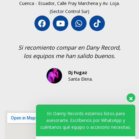
Cuenca - Ecuador, Calle Fray Marchena y Av. Loja.
(Sector Control Sur)
Si recomiento compar en Dany Record,
los equipos me han salido buenos.
Dj Fugaz
Santa Elena.
En Danny Records estamos listos para
asesorarte. Escríbenos por WhatsApp y
cuéntanos qué equipo o accesorio necesitas.