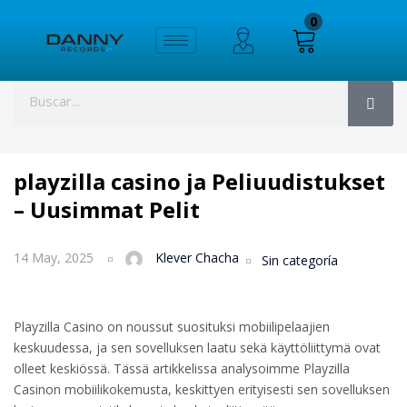
0
playzilla casino ja Peliuudistukset
– Uusimmat Pelit
14 May, 2025
Klever Chacha
Sin categoría
Playzilla Casino on noussut suosituksi mobiilipelaajien
keskuudessa, ja sen sovelluksen laatu sekä käyttöliittymä ovat
olleet keskiössä. Tässä artikkelissa analysoimme Playzilla
Casinon mobiilikokemusta, keskittyen erityisesti sen sovelluksen