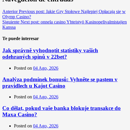
Anterior
Previous post:
Jakie Gry Stołowe Najlepiej Opłacają się w
Olymp Casino?
Siguiente
Next post:
onnela casino Yhteistyö Kasinopelivalmistajien
Kanssa
Te puede interesar
Jak správně vyhodnotit statistiky vašich
odehraných spinů v 22bet?
Posted on
04 Ago, 2026
Analýza podmínek bonusů: Vyhněte se pastem v
pravidlech u Kajot Casino
Posted on
04 Ago, 2026
Co dělat, pokud vaše banka blokuje transakce do
Maxa Casino?
Posted on
04 Ago, 2026