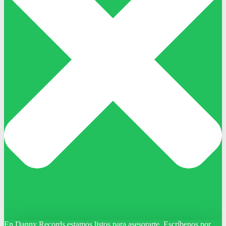
En Danny Records estamos listos para asesorarte. Escríbenos por