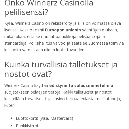
Onko Winnerz Casinolla
pelilisenssi?
Kyllä, Winnerz Casino on rekisteröity ja sillä on voimassa oleva
lisenssi. Kasino toimii
Euroopan unionin
sääntöjen mukaan,
mikä takaa, että se noudattaa tiukkoja pelisääntöjä ja -
standardeja. Poliisihallitus valvoo ja säätelee Suomessa toimivia
kasinoita varmistaen niiden luotettavuuden.
Kuinka turvallisia talletukset ja
nostot ovat?
Winnerz Casino käyttää
edistyneitä salausmenetelmiä
suojatakseen pelaajien tietoja. Kaikki talletukset ja nostot
käsitellään turvallisesti, ja kasino tarjoaa erilaisia maksutapoja,
kuten:
Luottokortit (Visa, Mastercard)
Pankkisiirrot