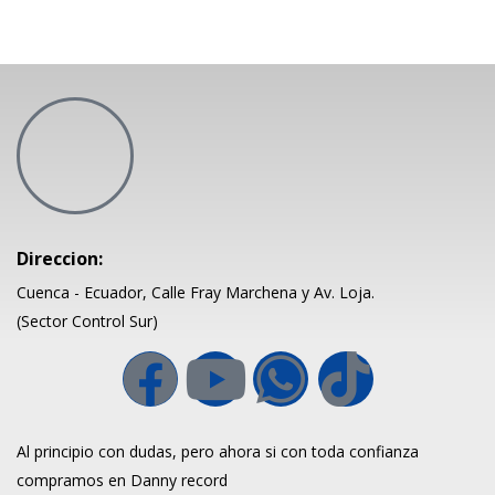
Direccion:
Cuenca - Ecuador, Calle Fray Marchena y Av. Loja.
(Sector Control Sur)
Al principio con dudas, pero ahora si con toda confianza
compramos en Danny record