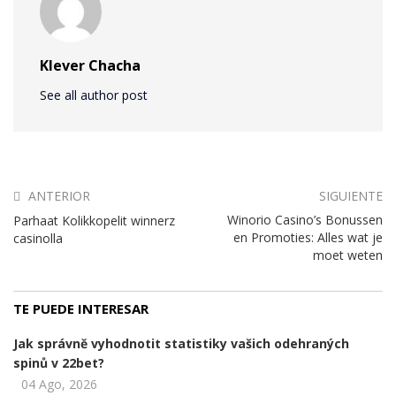
Klever Chacha
See all author post
ANTERIOR
SIGUIENTE
Winorio Casino’s Bonussen
Parhaat Kolikkopelit winnerz
en Promoties: Alles wat je
casinolla
moet weten
TE PUEDE INTERESAR
Jak správně vyhodnotit statistiky vašich odehraných
spinů v 22bet?
04 Ago, 2026