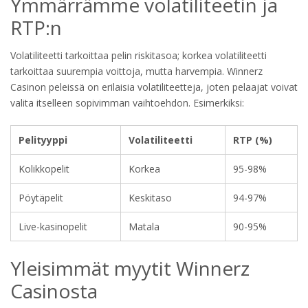
Ymmärrämme volatiliteetin ja
RTP:n
Volatiliteetti tarkoittaa pelin riskitasoa; korkea volatiliteetti
tarkoittaa suurempia voittoja, mutta harvempia. Winnerz
Casinon peleissä on erilaisia volatiliteetteja, joten pelaajat voivat
valita itselleen sopivimman vaihtoehdon. Esimerkiksi:
Pelityyppi
Volatiliteetti
RTP (%)
Kolikkopelit
Korkea
95-98%
Pöytäpelit
Keskitaso
94-97%
Live-kasinopelit
Matala
90-95%
Yleisimmät myytit Winnerz
Casinosta