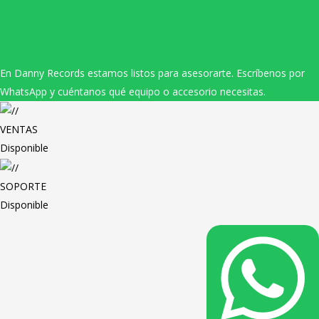
En Danny Records estamos listos para asesorarte. Escríbenos por
WhatsApp y cuéntanos qué equipo o accesorio necesitas.
VENTAS
Disponible
SOPORTE
Disponible