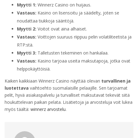
Myytti 1:
Winnerz Casino on huijaus.
Vastaus:
Kasino on lisensoitu ja säädelty, joten se
noudattaa tiukkoja sääntöjä.
Myytti 2:
Voitot ovat aina alhaiset.
Vastaus:
Voittojen suuruus riippuu pelin volatiliteetista ja
RTP:stä.
Myytti 3:
Talletusten tekeminen on hankalaa.
Vastaus:
Kasino tarjoaa useita maksutapoja, jotka ovat
helppokäyttöisiä.
Kaiken kaikkiaan Winnerz Casino näyttää olevan
turvallinen ja
luotettava
vaihtoehto suomalaisille pelaajille. Sen tarjoamat
pelit, hyvä asiakaspalvelu ja turvalliset maksutavat tekevät siitä
houkuttelevan paikan pelata. Lisätietoja ja arvosteluja voit lukea
myös täältä:
winnerz arvostelu
.