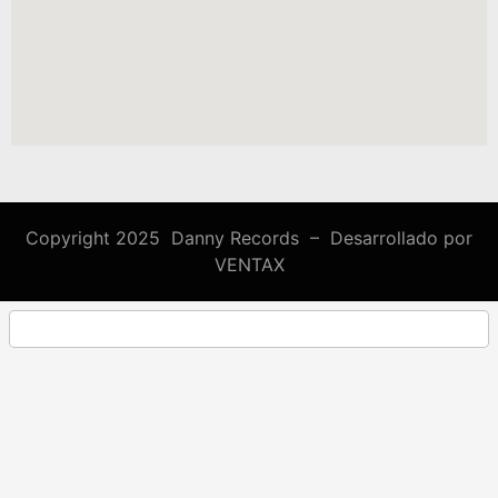
Copyright 2025 Danny Records –
Desarrollado por
VENTAX