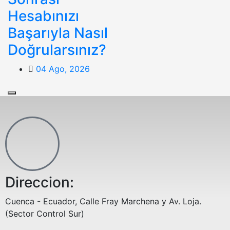
Hesabınızı
Başarıyla Nasıl
Doğrularsınız?
04 Ago, 2026
Direccion:
Cuenca - Ecuador, Calle Fray Marchena y Av. Loja.
(Sector Control Sur)