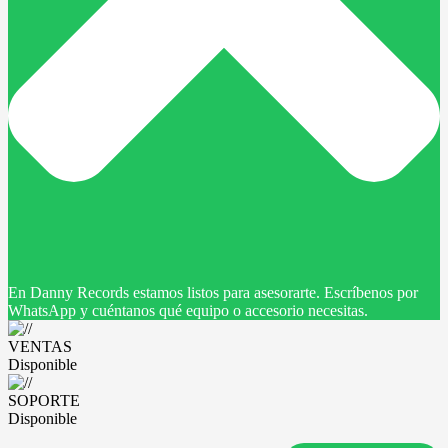
En Danny Records estamos listos para asesorarte. Escríbenos por
WhatsApp y cuéntanos qué equipo o accesorio necesitas.
VENTAS
Disponible
SOPORTE
Disponible