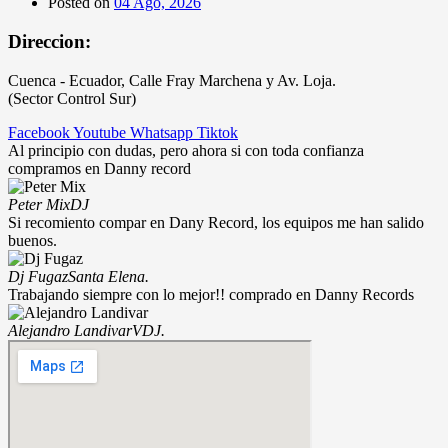
Posted on
04 Ago, 2026
Direccion:
Cuenca - Ecuador, Calle Fray Marchena y Av. Loja.
(Sector Control Sur)
Facebook
Youtube
Whatsapp
Tiktok
Al principio con dudas, pero ahora si con toda confianza
compramos en Danny record
Peter Mix
DJ
Si recomiento compar en Dany Record, los equipos me han salido
buenos.
Dj Fugaz
Santa Elena.
Trabajando siempre con lo mejor!! comprado en Danny Records
Alejandro Landivar
VDJ.