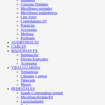
SubBajos
Consolas Digitales
Micrófonos normales
Micrófonos inalámbricos
Line Array
Controladores DJ
Potencias
Accesorios
Medusas
Perifonéo
AUDIFONOS DJ
CABLES
MAQUINAS FX
Iluminación
Efectos Especiales
Accesorios
VIEJA GUARDIA
Tornamesas
Cápsulas y agujas
Timecode
Mixers
PEDESTALES
Stands Computadora portatil
Micrófono/teclado/DJ
Luces/parlantes