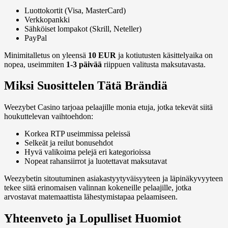
Luottokortit (Visa, MasterCard)
Verkkopankki
Sähköiset lompakot (Skrill, Neteller)
PayPal
Minimitalletus on yleensä
10 EUR
ja kotiutusten käsittelyaika on
nopea, useimmiten
1-3 päivää
riippuen valitusta maksutavasta.
Miksi Suosittelen Tätä Brändiä
Weezybet Casino tarjoaa pelaajille monia etuja, jotka tekevät siitä
houkuttelevan vaihtoehdon:
Korkea RTP useimmissa peleissä
Selkeät ja reilut bonusehdot
Hyvä valikoima pelejä eri kategorioissa
Nopeat rahansiirrot ja luotettavat maksutavat
Weezybetin sitoutuminen asiakastyytyväisyyteen ja läpinäkyvyyteen
tekee siitä erinomaisen valinnan kokeneille pelaajille, jotka
arvostavat matemaattista lähestymistapaa pelaamiseen.
Yhteenveto ja Lopulliset Huomiot