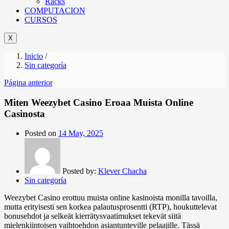
Racks
COMPUTACION
CURSOS
X
Inicio
/
Sin categoría
Página anterior
Miten Weezybet Casino Eroaa Muista Online
Casinosta
Posted on
14 May, 2025
Posted by:
Klever Chacha
Sin categoría
Weezybet Casino erottuu muista online kasinoista monilla tavoilla,
mutta erityisesti sen korkea palautusprosentti (RTP), houkuttelevat
bonusehdot ja selkeät kierrätysvaatimukset tekevät siitä
mielenkiintoisen vaihtoehdon asiantunteville pelaajille. Tässä