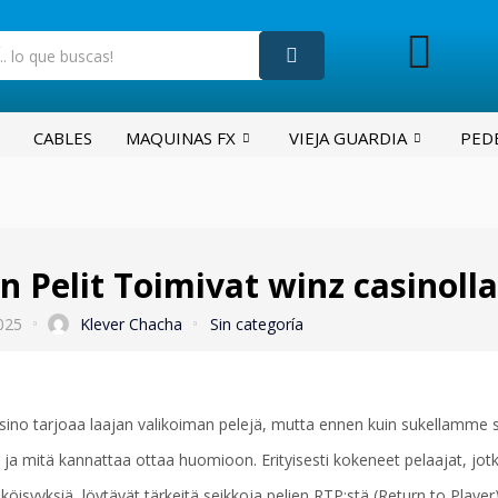
CABLES
MAQUINAS FX
VIEJA GUARDIA
PED
n Pelit Toimivat winz casinolla
025
Klever Chacha
Sin categoría
sino tarjoaa laajan valikoiman pelejä, mutta ennen kuin sukellamme 
 ja mitä kannattaa ottaa huomioon. Erityisesti kokeneet pelaajat, jotk
öisyyksiä, löytävät tärkeitä seikkoja pelien RTP:stä (Return to Playe