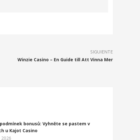
SIGUIENTE
Winzie Casino – En Guide till Att Vinna Mer
 podmínek bonusů: Vyhněte se pastem v
Co děla
ch u Kajot Casino
Casino?
 2026
04 Ago