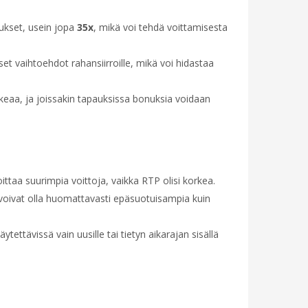
ukset, usein jopa
35x
, mikä voi tehdä voittamisesta
liset vaihtoehdot rahansiirroille, mikä voi hidastaa
eaa, ja joissakin tapauksissa bonuksia voidaan
oittaa suurimpia voittoja, vaikka RTP olisi korkea.
it voivat olla huomattavasti epäsuotuisampia kuin
tettävissä vain uusille tai tietyn aikarajan sisällä