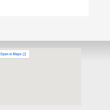
En Danny Records estamos listos para
 recomiento compar en Dany
Trabajando siempr
asesorarte. Escríbenos por WhatsApp y
cuéntanos qué equipo o accesorio necesitas.
rd, los equipos me han salido
comprado en D
buenos.
Aleja
VENTAS
VDJ.
Disponible
Dj Fugaz
Santa Elena.