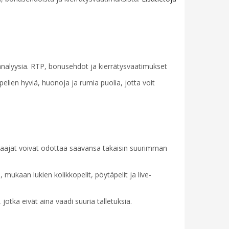
analyysia. RTP, bonusehdot ja kierrätysvaatimukset
n pelien hyviä, huonoja ja rumia puolia, jotta voit
elaajat voivat odottaa saavansa takaisin suurimman
 mukaan lukien kolikkopelit, pöytäpelit ja live-
jotka eivät aina vaadi suuria talletuksia.