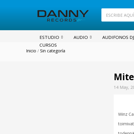
ESTUDIO
AUDIO
AUDIFONOS DJ
CURSOS
Inicio
/
Sin categoría
Mite
14 May, 2
Winz Ca
toimivat
todennäk