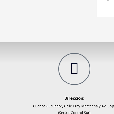
Direccion:
Cuenca - Ecuador, Calle Fray Marchena y Av. Loja
(Sector Control Sur)