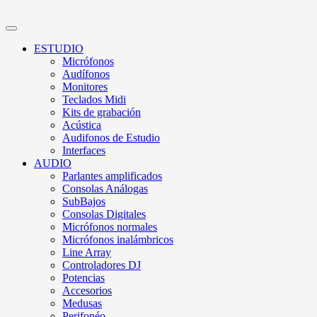
ESTUDIO
Micrófonos
Audífonos
Monitores
Teclados Midi
Kits de grabación
Acústica
Audifonos de Estudio
Interfaces
AUDIO
Parlantes amplificados
Consolas Análogas
SubBajos
Consolas Digitales
Micrófonos normales
Micrófonos inalámbricos
Line Array
Controladores DJ
Potencias
Accesorios
Medusas
Perifonéo