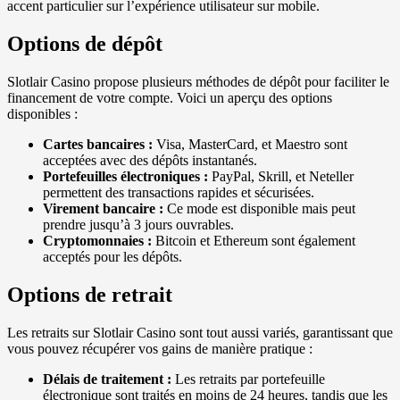
accent particulier sur l’expérience utilisateur sur mobile.
Options de dépôt
Slotlair Casino propose plusieurs méthodes de dépôt pour faciliter le
financement de votre compte. Voici un aperçu des options
disponibles :
Cartes bancaires :
Visa, MasterCard, et Maestro sont
acceptées avec des dépôts instantanés.
Portefeuilles électroniques :
PayPal, Skrill, et Neteller
permettent des transactions rapides et sécurisées.
Virement bancaire :
Ce mode est disponible mais peut
prendre jusqu’à 3 jours ouvrables.
Cryptomonnaies :
Bitcoin et Ethereum sont également
acceptés pour les dépôts.
Options de retrait
Les retraits sur Slotlair Casino sont tout aussi variés, garantissant que
vous pouvez récupérer vos gains de manière pratique :
Délais de traitement :
Les retraits par portefeuille
électronique sont traités en moins de 24 heures, tandis que les