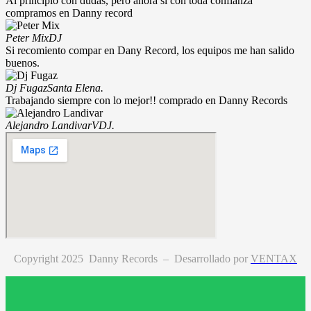
Al principio con dudas, pero ahora si con toda confianza
compramos en Danny record
Peter Mix
DJ
Si recomiento compar en Dany Record, los equipos me han salido
buenos.
Dj Fugaz
Santa Elena.
Trabajando siempre con lo mejor!! comprado en Danny Records
Alejandro Landivar
VDJ.
Copyright 2025 Danny Records –
Desarrollado por
VENTAX