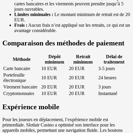
cartes bancaires et les virements peuvent prendre jusqu’à 5
jours ouvrables.
Limites minimales :
Le montant minimum de retrait est de 20
EUR.
Frais :
Aucun frais n’est appliqué sur les retraits, ce qui est un
avantage considérable.
Comparaison des méthodes de paiement
Dépôt
Retrait
Délai de
Méthode
minimum
minimum
traitement
Carte bancaire
10 EUR
20 EUR
3-5 jours
Portefeuille
10 EUR
20 EUR
24 heures
électronique
Virement bancaire
20 EUR
20 EUR
3 jours
Cryptomonnaies
10 EUR
20 EUR
Instantané
Expérience mobile
Pour les joueurs en déplacement, l’expérience mobile est
primordiale. Slotlair Casino a optimisé son interface pour les
appareils mobiles, permettant une navigation fluide. Les boutons