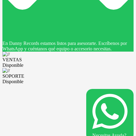
En Danny Records estamos listos para asesorarte. Escríbenos por
WhatsApp y cuéntanos qué equipo o accesorio necesitas.
VENTAS
Disponible
SOPORTE
Disponible
Necesitas Ayuda?