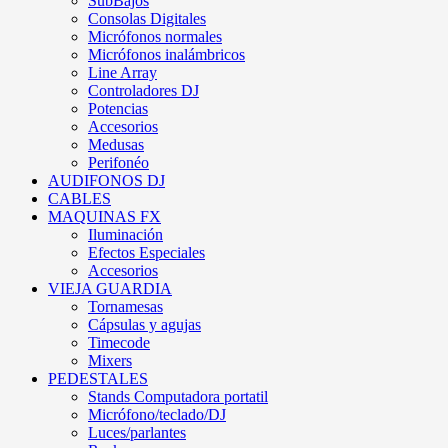
SubBajos
Consolas Digitales
Micrófonos normales
Micrófonos inalámbricos
Line Array
Controladores DJ
Potencias
Accesorios
Medusas
Perifonéo
AUDIFONOS DJ
CABLES
MAQUINAS FX
Iluminación
Efectos Especiales
Accesorios
VIEJA GUARDIA
Tornamesas
Cápsulas y agujas
Timecode
Mixers
PEDESTALES
Stands Computadora portatil
Micrófono/teclado/DJ
Luces/parlantes