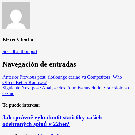
Klever Chacha
See all author post
Navegación de entradas
Anterior
Previous post:
slotlounge casino vs Competitors: Who
Offers Better Bonuses?
Siguiente
Next post:
Analyse des Fournisseurs de Jeux sur slotrush
casino
Te puede interesar
Jak správně vyhodnotit statistiky vašich
odehraných spinů v 22bet?