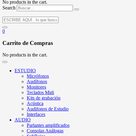
No products in the cart.
Search
0
Carrito de Compras
No products in the cart.
ESTUDIO
Micrófonos
Audífonos
Monitores
Teclados Midi
Kits de grabación
Acústica
Audifonos de Estudio
Interfaces
AUDIO
Parlantes amplificados
Consolas Análogas