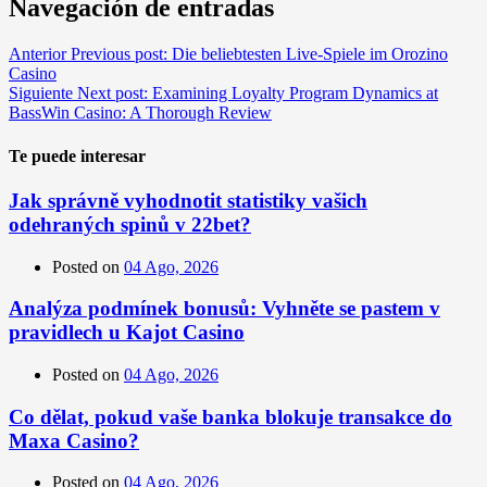
Navegación de entradas
Anterior
Previous post:
Die beliebtesten Live-Spiele im Orozino
Casino
Siguiente
Next post:
Examining Loyalty Program Dynamics at
BassWin Casino: A Thorough Review
Te puede interesar
Jak správně vyhodnotit statistiky vašich
odehraných spinů v 22bet?
Posted on
04 Ago, 2026
Analýza podmínek bonusů: Vyhněte se pastem v
pravidlech u Kajot Casino
Posted on
04 Ago, 2026
Co dělat, pokud vaše banka blokuje transakce do
Maxa Casino?
Posted on
04 Ago, 2026