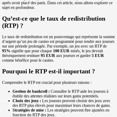
après avoir placé des paris. Dans cet article, nous allons explorer ce
sujet en profondeur.
Qu’est-ce que le taux de redistribution
(RTP) ?
Le taux de redistribution est un pourcentage qui représente la somme
d’argent qu’un jeu de casino est programmé pour rendre aux joueurs
sur une période prolongée. Par exemple, un jeu avec un RTP de
95%
signifie que pour chaque
100 EUR
misés, le jeu devrait
théoriquement restituer
95 EUR
aux joueurs et garder
5 EUR
comme bénéfice pour le casino.
Pourquoi le RTP est-il important ?
Comprendre le RTP est crucial pour plusieurs raisons :
Gestion de bankroll :
Connaître le RTP aide les joueurs à
établir des attentes réalistes sur leurs gains potentiels.
Choix des jeux :
Les joueurs peuvent choisir des jeux avec
des RTP plus élevés pour maximiser leurs chances de gains.
Stratégies de mise :
Les stratégies peuvent être ajustées en
fonction du RTP des jeux.