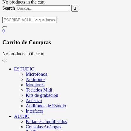
No products in the cart.
Search
0
Carrito de Compras
No products in the cart.
ESTUDIO
Micrófonos
Audífonos
Monitores
Teclados Midi
Kits de grabación
Acústica
Audifonos de Estudio
Interfaces
AUDIO
Parlantes amplificados
Consolas Análogas