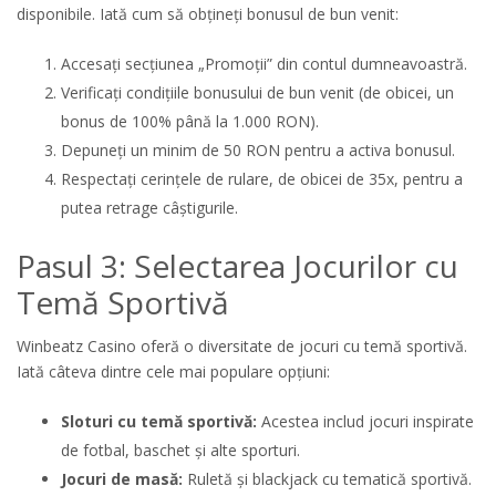
disponibile. Iată cum să obțineți bonusul de bun venit:
Accesați secțiunea „Promoții” din contul dumneavoastră.
Verificați condițiile bonusului de bun venit (de obicei, un
bonus de 100% până la 1.000 RON).
Depuneți un minim de 50 RON pentru a activa bonusul.
Respectați cerințele de rulare, de obicei de 35x, pentru a
putea retrage câștigurile.
Pasul 3: Selectarea Jocurilor cu
Temă Sportivă
Winbeatz Casino oferă o diversitate de jocuri cu temă sportivă.
Iată câteva dintre cele mai populare opțiuni:
Sloturi cu temă sportivă:
Acestea includ jocuri inspirate
de fotbal, baschet și alte sporturi.
Jocuri de masă:
Ruletă și blackjack cu tematică sportivă.