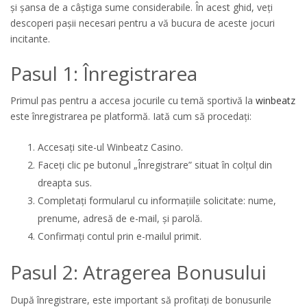
și șansa de a câștiga sume considerabile. În acest ghid, veți
descoperi pașii necesari pentru a vă bucura de aceste jocuri
incitante.
Pasul 1: Înregistrarea
Primul pas pentru a accesa jocurile cu temă sportivă la
winbeatz
este înregistrarea pe platformă. Iată cum să procedați:
Accesați site-ul Winbeatz Casino.
Faceți clic pe butonul „Înregistrare” situat în colțul din
dreapta sus.
Completați formularul cu informațiile solicitate: nume,
prenume, adresă de e-mail, și parolă.
Confirmați contul prin e-mailul primit.
Pasul 2: Atragerea Bonusului
După înregistrare, este important să profitați de bonusurile