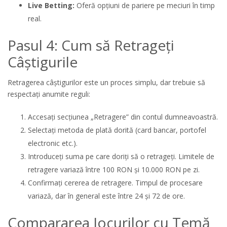
Live Betting:
Oferă opțiuni de pariere pe meciuri în timp
real.
Pasul 4: Cum să Retrageți
Câștigurile
Retragerea câștigurilor este un proces simplu, dar trebuie să
respectați anumite reguli:
Accesați secțiunea „Retragere” din contul dumneavoastră.
Selectați metoda de plată dorită (card bancar, portofel
electronic etc.).
Introduceți suma pe care doriți să o retrageți. Limitele de
retragere variază între 100 RON și 10.000 RON pe zi.
Confirmați cererea de retragere. Timpul de procesare
variază, dar în general este între 24 și 72 de ore.
Compararea Jocurilor cu Temă