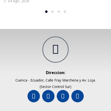
04 Ago, 2026
Direccion:
Cuenca - Ecuador, Calle Fray Marchena y Av. Loja.
(Sector Control Sur)