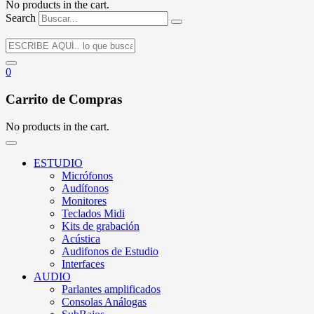
No products in the cart.
Search
0
Carrito de Compras
No products in the cart.
ESTUDIO
Micrófonos
Audífonos
Monitores
Teclados Midi
Kits de grabación
Acústica
Audifonos de Estudio
Interfaces
AUDIO
Parlantes amplificados
Consolas Análogas