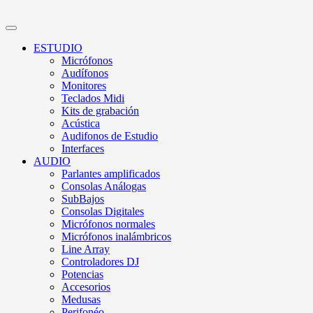
ESTUDIO
Micrófonos
Audífonos
Monitores
Teclados Midi
Kits de grabación
Acústica
Audifonos de Estudio
Interfaces
AUDIO
Parlantes amplificados
Consolas Análogas
SubBajos
Consolas Digitales
Micrófonos normales
Micrófonos inalámbricos
Line Array
Controladores DJ
Potencias
Accesorios
Medusas
Perifonéo