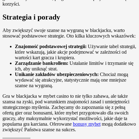
korzyści.
Strategia i porady
Aby zwiększyć swoje szanse na wygraną w blackjacku, warto
stosować podstawowe strategie. Oto kilka kluczowych wskazówek:
Znajomość podstawowej strategii:
Używanie tabel strategii,
które wskazują, jakie akcje podejmować w zależności od
wartości kart gracza i krupiera.
Zarządzanie bankrollem:
Ustalanie limitów i trzymanie się
ich, aby uniknąć strat.
Unikanie zakładów ubezpieczeniowych:
Chociaż mogą
wydawać się atrakcyjne, statystycznie mają one mniejsze
szanse na wygraną.
Gra w blackjacka w mybet casino to nie tylko zabawa, ale także
szansa na zyski, pod warunkiem znajomości zasad i umiejętności
strategicznego myślenia. Zachęcamy do zapoznania się z pełną
ofertą gier oraz bonusami, które mybet przygotowało dla swoich
graczy, aby maksymalnie wykorzystać możliwości, jakie daje ta
popularna gra karciana. Oferowane
bonusy mybet
mogą dodatkowo
zwiększyć Państwa szanse na sukces.