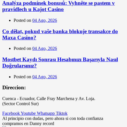
Analýza podmínek bonusů: Vyhněte se pastem v
pravidlech u Kajot Casino
Posted on
04 Ago, 2026
Co dělat, pokud vaše banka blokuje transakce do
Maxa Casino?
Posted on
04 Ago, 2026
Mostbet Kaydı Sonrası Hesabınızı Başarıyla Nasıl
Doğrularsınız?
Posted on
04 Ago, 2026
Direccion:
Cuenca - Ecuador, Calle Fray Marchena y Av. Loja.
(Sector Control Sur)
Facebook
Youtube
Whatsapp
Tiktok
Al principio con dudas, pero ahora si con toda confianza
compramos en Danny record