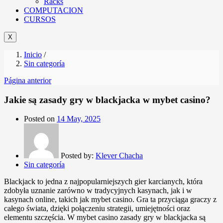
Racks
COMPUTACION
CURSOS
X
Inicio
/
Sin categoría
Página anterior
Jakie są zasady gry w blackjacka w mybet casino?
Posted on
14 May, 2025
Posted by:
Klever Chacha
Sin categoría
Blackjack to jedna z najpopularniejszych gier karcianych, która
zdobyła uznanie zarówno w tradycyjnych kasynach, jak i w
kasynach online, takich jak mybet casino. Gra ta przyciąga graczy z
całego świata, dzięki połączeniu strategii, umiejętności oraz
elementu szczęścia. W mybet casino zasady gry w blackjacka są