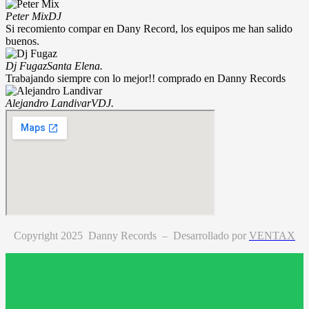
Peter Mix
DJ
Si recomiento compar en Dany Record, los equipos me han salido
buenos.
Dj Fugaz
Santa Elena.
Trabajando siempre con lo mejor!! comprado en Danny Records
Alejandro Landivar
VDJ.
Copyright 2025 Danny Records –
Desarrollado por
VENTAX