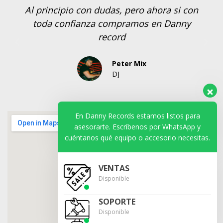
n dudas, pero ahora si con
Si recomiento com
za compramos en Danny
los equipos me h
record
Peter Mix
DJ
En Danny Records estamos listos para
asesorarte. Escríbenos por WhatsApp y
cuéntanos qué equipo o accesorio necesitas.
VENTAS
Disponible
SOPORTE
Disponible