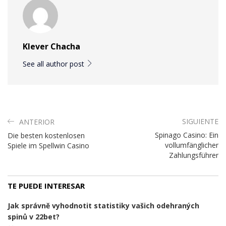
Klever Chacha
See all author post
SIGUIENTE
ANTERIOR
Spinago Casino: Ein
Die besten kostenlosen
vollumfänglicher
Spiele im Spellwin Casino
Zahlungsführer
TE PUEDE INTERESAR
Jak správně vyhodnotit statistiky vašich odehraných
spinů v 22bet?