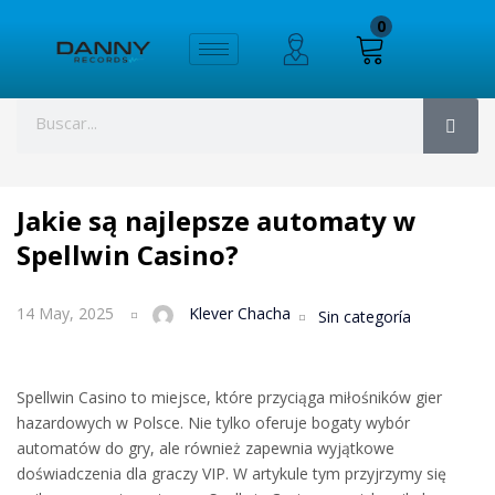
0
Jakie są najlepsze automaty w
Spellwin Casino?
14 May, 2025
Klever Chacha
Sin categoría
Spellwin Casino to miejsce, które przyciąga miłośników gier
hazardowych w Polsce. Nie tylko oferuje bogaty wybór
automatów do gry, ale również zapewnia wyjątkowe
doświadczenia dla graczy VIP. W artykule tym przyjrzymy się