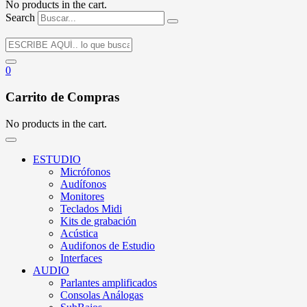
No products in the cart.
Search
0
Carrito de Compras
No products in the cart.
ESTUDIO
Micrófonos
Audífonos
Monitores
Teclados Midi
Kits de grabación
Acústica
Audifonos de Estudio
Interfaces
AUDIO
Parlantes amplificados
Consolas Análogas