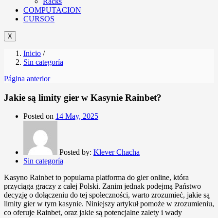
Racks
COMPUTACION
CURSOS
X
Inicio
/
Sin categoría
Página anterior
Jakie są limity gier w Kasynie Rainbet?
Posted on
14 May, 2025
Posted by:
Klever Chacha
Sin categoría
Kasyno Rainbet to popularna platforma do gier online, która
przyciąga graczy z całej Polski. Zanim jednak podejmą Państwo
decyzję o dołączeniu do tej społeczności, warto zrozumieć, jakie są
limity gier w tym kasynie. Niniejszy artykuł pomoże w zrozumieniu,
co oferuje Rainbet, oraz jakie są potencjalne zalety i wady