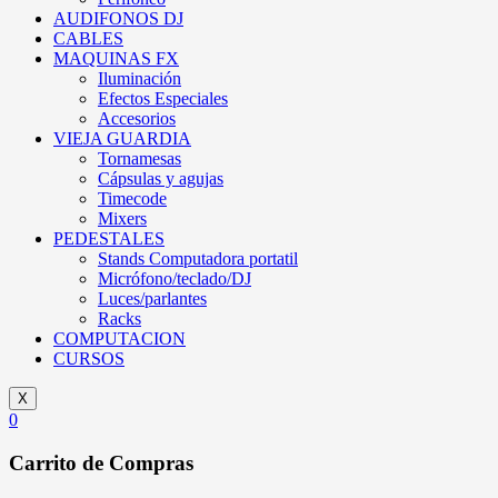
AUDIFONOS DJ
CABLES
MAQUINAS FX
Iluminación
Efectos Especiales
Accesorios
VIEJA GUARDIA
Tornamesas
Cápsulas y agujas
Timecode
Mixers
PEDESTALES
Stands Computadora portatil
Micrófono/teclado/DJ
Luces/parlantes
Racks
COMPUTACION
CURSOS
X
0
Carrito de Compras