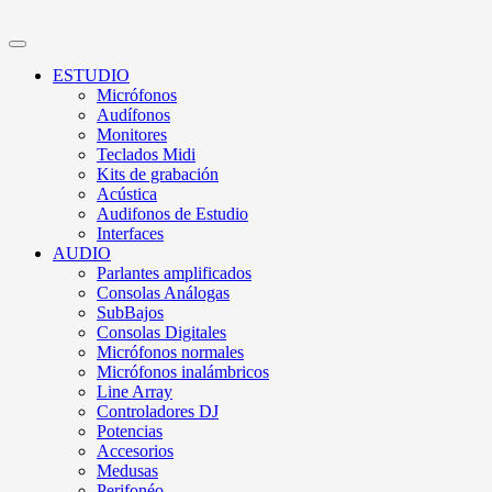
ESTUDIO
Micrófonos
Audífonos
Monitores
Teclados Midi
Kits de grabación
Acústica
Audifonos de Estudio
Interfaces
AUDIO
Parlantes amplificados
Consolas Análogas
SubBajos
Consolas Digitales
Micrófonos normales
Micrófonos inalámbricos
Line Array
Controladores DJ
Potencias
Accesorios
Medusas
Perifonéo