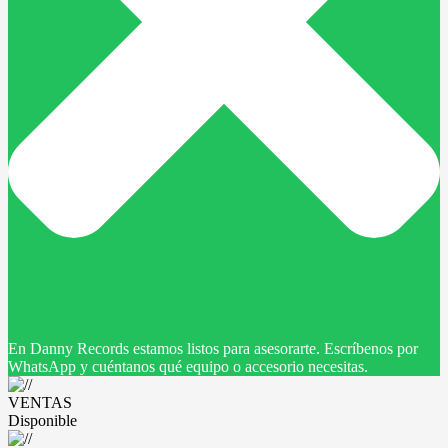
En Danny Records estamos listos para asesorarte. Escríbenos por
WhatsApp y cuéntanos qué equipo o accesorio necesitas.
VENTAS
Disponible