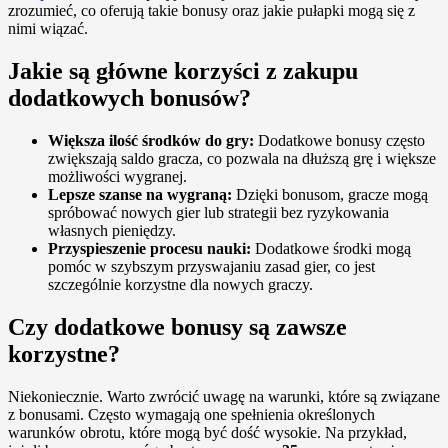
zrozumieć, co oferują takie bonusy oraz jakie pułapki mogą się z
nimi wiązać.
Jakie są główne korzyści z zakupu
dodatkowych bonusów?
Większa ilość środków do gry:
Dodatkowe bonusy często
zwiększają saldo gracza, co pozwala na dłuższą grę i większe
możliwości wygranej.
Lepsze szanse na wygraną:
Dzięki bonusom, gracze mogą
spróbować nowych gier lub strategii bez ryzykowania
własnych pieniędzy.
Przyspieszenie procesu nauki:
Dodatkowe środki mogą
pomóc w szybszym przyswajaniu zasad gier, co jest
szczególnie korzystne dla nowych graczy.
Czy dodatkowe bonusy są zawsze
korzystne?
Niekoniecznie. Warto zwrócić uwagę na warunki, które są związane
z bonusami. Często wymagają one spełnienia określonych
warunków obrotu, które mogą być dość wysokie. Na przykład,