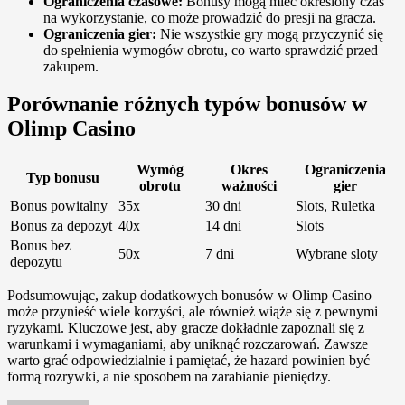
Ograniczenia czasowe:
Bonusy mogą mieć określony czas
na wykorzystanie, co może prowadzić do presji na gracza.
Ograniczenia gier:
Nie wszystkie gry mogą przyczynić się
do spełnienia wymogów obrotu, co warto sprawdzić przed
zakupem.
Porównanie różnych typów bonusów w
Olimp Casino
Wymóg
Okres
Ograniczenia
Typ bonusu
obrotu
ważności
gier
Bonus powitalny
35x
30 dni
Slots, Ruletka
Bonus za depozyt
40x
14 dni
Slots
Bonus bez
50x
7 dni
Wybrane sloty
depozytu
Podsumowując, zakup dodatkowych bonusów w Olimp Casino
może przynieść wiele korzyści, ale również wiąże się z pewnymi
ryzykami. Kluczowe jest, aby gracze dokładnie zapoznali się z
warunkami i wymaganiami, aby uniknąć rozczarowań. Zawsze
warto grać odpowiedzialnie i pamiętać, że hazard powinien być
formą rozrywki, a nie sposobem na zarabianie pieniędzy.