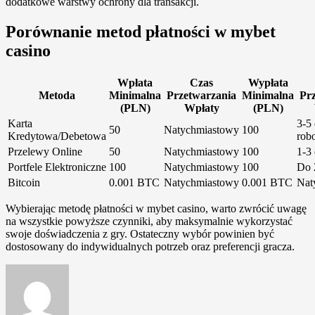
dodatkowe warstwy ochrony dla transakcji.
Porównanie metod płatności w mybet
casino
Wpłata
Czas
Wypłata
Metoda
Minimalna
Przetwarzania
Minimalna
Pr
(PLN)
Wpłaty
(PLN)
Karta
3-5 
50
Natychmiastowy
100
Kredytowa/Debetowa
rob
Przelewy Online
50
Natychmiastowy
100
1-3
Portfele Elektroniczne
100
Natychmiastowy
100
Do 
Bitcoin
0.001 BTC
Natychmiastowy
0.001 BTC
Nat
Wybierając metodę płatności w mybet casino, warto zwrócić uwagę
na wszystkie powyższe czynniki, aby maksymalnie wykorzystać
swoje doświadczenia z gry. Ostateczny wybór powinien być
dostosowany do indywidualnych potrzeb oraz preferencji gracza.