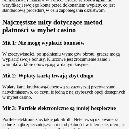
weryfikacji swojego konta przed dokonaniem wypłaty, co jest
standardową procedurą w celu zapobiegania oszustwom.
Najczęstsze mity dotyczące metod
płatności w mybet casino
Mit 1: Nie mogę wypłacić bonusów
W rzeczywistości, po spełnieniu wymogów obrotu, gracze mogą
wypłacić swoje bonusy. Kluczowe jest zrozumienie zasad i
warunków, które obowiązują w danym kasynie.
Mit 2: Wpłaty kartą trwają zbyt długo
Wpłaty kartą kredytową/debetową są zazwyczaj przetwarzane
natychmiastowo, co czyni je jedną z najszybszych opcji dostępnych
w mybet casino.
Mit 3: Portfele elektroniczne są mniej bezpieczne
Portfele elektroniczne, takie jak Skrill i Neteller, są uznawane za
jedne z najbezpieczniejszych metod płatności w internecie, oferując