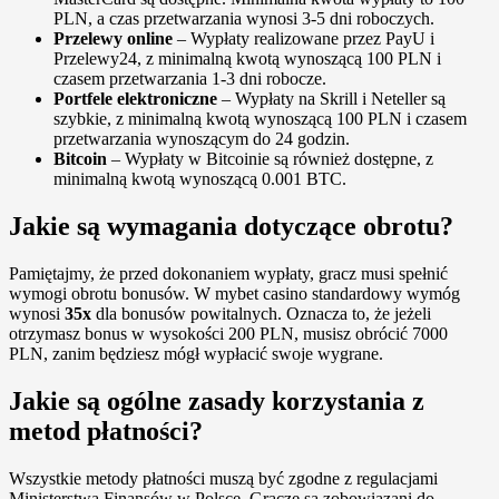
PLN, a czas przetwarzania wynosi 3-5 dni roboczych.
Przelewy online
– Wypłaty realizowane przez PayU i
Przelewy24, z minimalną kwotą wynoszącą 100 PLN i
czasem przetwarzania 1-3 dni robocze.
Portfele elektroniczne
– Wypłaty na Skrill i Neteller są
szybkie, z minimalną kwotą wynoszącą 100 PLN i czasem
przetwarzania wynoszącym do 24 godzin.
Bitcoin
– Wypłaty w Bitcoinie są również dostępne, z
minimalną kwotą wynoszącą 0.001 BTC.
Jakie są wymagania dotyczące obrotu?
Pamiętajmy, że przed dokonaniem wypłaty, gracz musi spełnić
wymogi obrotu bonusów. W mybet casino standardowy wymóg
wynosi
35x
dla bonusów powitalnych. Oznacza to, że jeżeli
otrzymasz bonus w wysokości 200 PLN, musisz obrócić 7000
PLN, zanim będziesz mógł wypłacić swoje wygrane.
Jakie są ogólne zasady korzystania z
metod płatności?
Wszystkie metody płatności muszą być zgodne z regulacjami
Ministerstwa Finansów w Polsce. Gracze są zobowiązani do