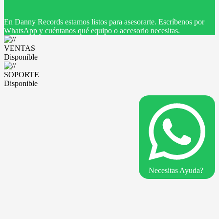
En Danny Records estamos listos para asesorarte. Escríbenos por
WhatsApp y cuéntanos qué equipo o accesorio necesitas.
VENTAS
Disponible
SOPORTE
Disponible
Necesitas Ayuda?