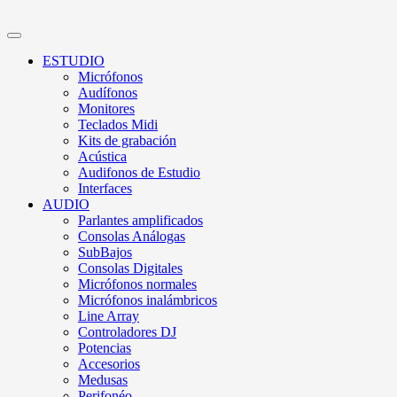
ESTUDIO
Micrófonos
Audífonos
Monitores
Teclados Midi
Kits de grabación
Acústica
Audifonos de Estudio
Interfaces
AUDIO
Parlantes amplificados
Consolas Análogas
SubBajos
Consolas Digitales
Micrófonos normales
Micrófonos inalámbricos
Line Array
Controladores DJ
Potencias
Accesorios
Medusas
Perifonéo