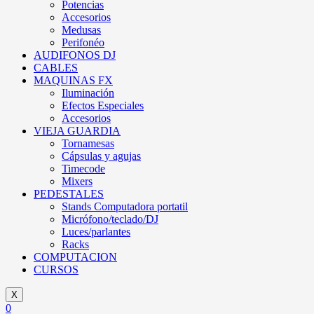
Potencias
Accesorios
Medusas
Perifonéo
AUDIFONOS DJ
CABLES
MAQUINAS FX
Iluminación
Efectos Especiales
Accesorios
VIEJA GUARDIA
Tornamesas
Cápsulas y agujas
Timecode
Mixers
PEDESTALES
Stands Computadora portatil
Micrófono/teclado/DJ
Luces/parlantes
Racks
COMPUTACION
CURSOS
X
0