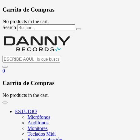
Carrito de Compras
No products in the cart.
Search
0
Carrito de Compras
No products in the cart.
ESTUDIO
Micrófonos
Audífonos
Monitores
Teclados Midi
Kits de grabación