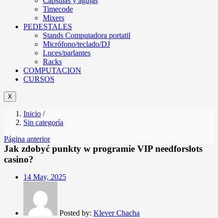
Cápsulas y agujas
Timecode
Mixers
PEDESTALES
Stands Computadora portatil
Micrófono/teclado/DJ
Luces/parlantes
Racks
COMPUTACION
CURSOS
X
Inicio
/
Sin categoría
Página anterior
Jak zdobyć punkty w programie VIP needforslots
casino?
Posted
14 May, 2025
on
Posted by:
Klever Chacha