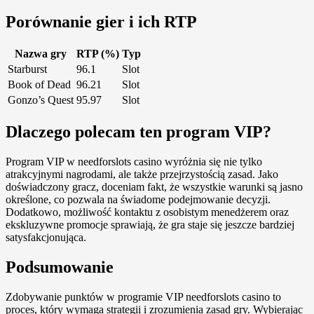
Porównanie gier i ich RTP
Nazwa gry
RTP (%)
Typ
Starburst
96.1
Slot
Book of Dead
96.21
Slot
Gonzo’s Quest
95.97
Slot
Dlaczego polecam ten program VIP?
Program VIP w needforslots casino wyróżnia się nie tylko
atrakcyjnymi nagrodami, ale także przejrzystością zasad. Jako
doświadczony gracz, doceniam fakt, że wszystkie warunki są jasno
określone, co pozwala na świadome podejmowanie decyzji.
Dodatkowo, możliwość kontaktu z osobistym menedżerem oraz
ekskluzywne promocje sprawiają, że gra staje się jeszcze bardziej
satysfakcjonująca.
Podsumowanie
Zdobywanie punktów w programie VIP needforslots casino to
proces, który wymaga strategii i zrozumienia zasad gry. Wybierając