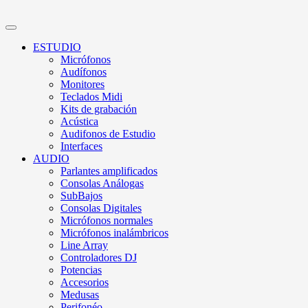
ESTUDIO
Micrófonos
Audífonos
Monitores
Teclados Midi
Kits de grabación
Acústica
Audifonos de Estudio
Interfaces
AUDIO
Parlantes amplificados
Consolas Análogas
SubBajos
Consolas Digitales
Micrófonos normales
Micrófonos inalámbricos
Line Array
Controladores DJ
Potencias
Accesorios
Medusas
Perifonéo