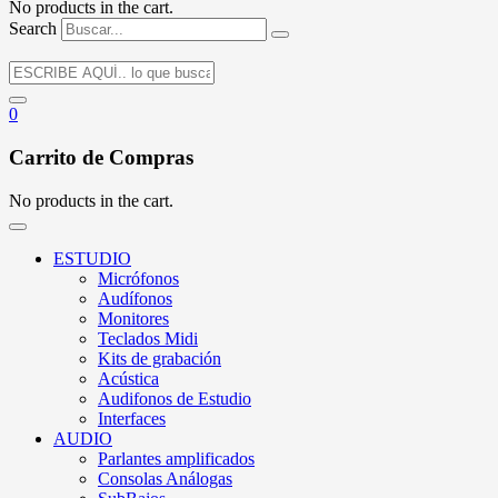
No products in the cart.
Search
0
Carrito de Compras
No products in the cart.
ESTUDIO
Micrófonos
Audífonos
Monitores
Teclados Midi
Kits de grabación
Acústica
Audifonos de Estudio
Interfaces
AUDIO
Parlantes amplificados
Consolas Análogas