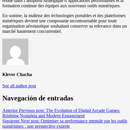
réside dans l’adoption stratégique d’applications performantes et la
formation continue des équipes aux nouveaux outils numériques.
En somme, la maîtrise des technologies portables et des plateformes
numériques devient une composante incontournable pour toute
organisation aéronautique souhaitant conserver sa relevance dans un
marché hautement concurrentiel.
Klever Chacha
See all author post
Navegación de entradas
Anterior
Previous post:
The Evolution of Digital Arcade Games:
Bridging Nostalgia and Modern Engagement
Siguiente
Next post:
Optimiser sa performance mentale par les outils
numériques : une perspective experte