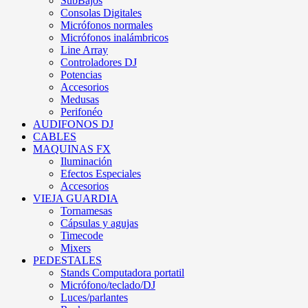
SubBajos
Consolas Digitales
Micrófonos normales
Micrófonos inalámbricos
Line Array
Controladores DJ
Potencias
Accesorios
Medusas
Perifonéo
AUDIFONOS DJ
CABLES
MAQUINAS FX
Iluminación
Efectos Especiales
Accesorios
VIEJA GUARDIA
Tornamesas
Cápsulas y agujas
Timecode
Mixers
PEDESTALES
Stands Computadora portatil
Micrófono/teclado/DJ
Luces/parlantes