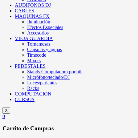
AUDIFONOS DJ
CABLES
MAQUINAS FX
Iluminación
Efectos Especiales
Accesorios
VIEJA GUARDIA
Tornamesas
Cápsulas y agujas
Timecode
Mixers
PEDESTALES
Stands Computadora portatil
Micrófono/teclado/DJ
Luces/parlantes
Racks
COMPUTACION
CURSOS
X
0
Carrito de Compras