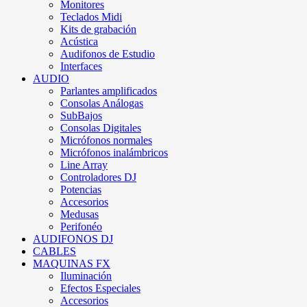
Monitores
Teclados Midi
Kits de grabación
Acústica
Audifonos de Estudio
Interfaces
AUDIO
Parlantes amplificados
Consolas Análogas
SubBajos
Consolas Digitales
Micrófonos normales
Micrófonos inalámbricos
Line Array
Controladores DJ
Potencias
Accesorios
Medusas
Perifonéo
AUDIFONOS DJ
CABLES
MAQUINAS FX
Iluminación
Efectos Especiales
Accesorios