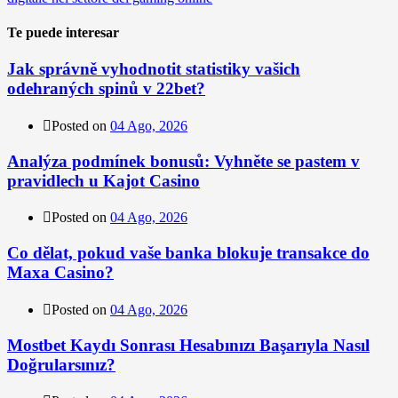
Te puede interesar
Jak správně vyhodnotit statistiky vašich
odehraných spinů v 22bet?
Posted on
04 Ago, 2026
Analýza podmínek bonusů: Vyhněte se pastem v
pravidlech u Kajot Casino
Posted on
04 Ago, 2026
Co dělat, pokud vaše banka blokuje transakce do
Maxa Casino?
Posted on
04 Ago, 2026
Mostbet Kaydı Sonrası Hesabınızı Başarıyla Nasıl
Doğrularsınız?