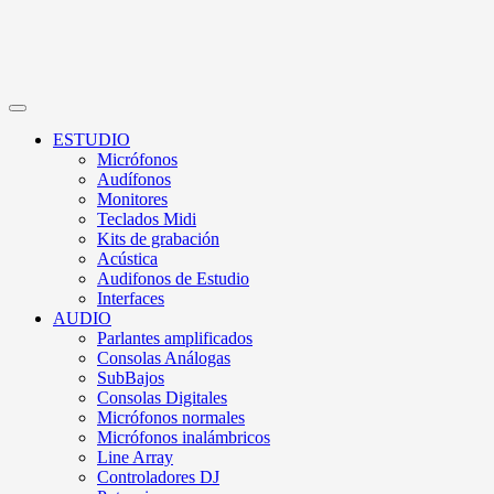
ESTUDIO
Micrófonos
Audífonos
Monitores
Teclados Midi
Kits de grabación
Acústica
Audifonos de Estudio
Interfaces
AUDIO
Parlantes amplificados
Consolas Análogas
SubBajos
Consolas Digitales
Micrófonos normales
Micrófonos inalámbricos
Line Array
Controladores DJ