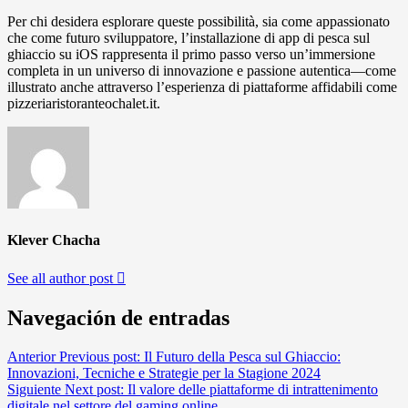
Per chi desidera esplorare queste possibilità, sia come appassionato
che come futuro sviluppatore, l’installazione di app di pesca sul
ghiaccio su iOS rappresenta il primo passo verso un’immersione
completa in un universo di innovazione e passione autentica—come
illustrato anche attraverso l’esperienza di piattaforme affidabili come
pizzeriaristoranteochalet.it.
Klever Chacha
See all author post
Navegación de entradas
Anterior
Previous post:
Il Futuro della Pesca sul Ghiaccio:
Innovazioni, Tecniche e Strategie per la Stagione 2024
Siguiente
Next post:
Il valore delle piattaforme di intrattenimento
digitale nel settore del gaming online