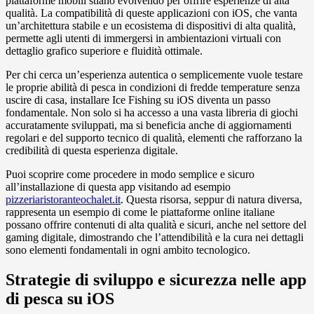
piattaforme mobili stiano evolvendo per offrire esperienze di alta
qualità. La compatibilità di queste applicazioni con iOS, che vanta
un’architettura stabile e un ecosistema di dispositivi di alta qualità,
permette agli utenti di immergersi in ambientazioni virtuali con
dettaglio grafico superiore e fluidità ottimale.
Per chi cerca un’esperienza autentica o semplicemente vuole testare
le proprie abilità di pesca in condizioni di fredde temperature senza
uscire di casa, installare Ice Fishing su iOS diventa un passo
fondamentale. Non solo si ha accesso a una vasta libreria di giochi
accuratamente sviluppati, ma si beneficia anche di aggiornamenti
regolari e del supporto tecnico di qualità, elementi che rafforzano la
credibilità di questa esperienza digitale.
Puoi scoprire come procedere in modo semplice e sicuro
all’installazione di questa app visitando ad esempio
pizzeriaristoranteochalet.it
. Questa risorsa, seppur di natura diversa,
rappresenta un esempio di come le piattaforme online italiane
possano offrire contenuti di alta qualità e sicuri, anche nel settore del
gaming digitale, dimostrando che l’attendibilità e la cura nei dettagli
sono elementi fondamentali in ogni ambito tecnologico.
Strategie di sviluppo e sicurezza nelle app
di pesca su iOS