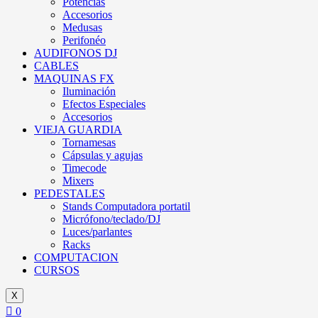
Potencias
Accesorios
Medusas
Perifonéo
AUDIFONOS DJ
CABLES
MAQUINAS FX
Iluminación
Efectos Especiales
Accesorios
VIEJA GUARDIA
Tornamesas
Cápsulas y agujas
Timecode
Mixers
PEDESTALES
Stands Computadora portatil
Micrófono/teclado/DJ
Luces/parlantes
Racks
COMPUTACION
CURSOS
X
0