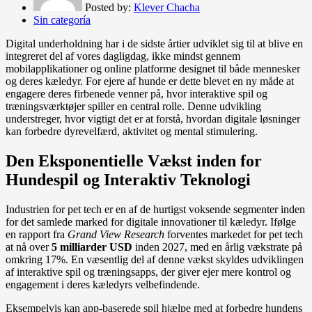
Posted by:
Klever Chacha
Sin categoría
Digital underholdning har i de sidste årtier udviklet sig til at blive en
integreret del af vores dagligdag, ikke mindst gennem
mobilapplikationer og online platforme designet til både mennesker
og deres kæledyr. For ejere af hunde er dette blevet en ny måde at
engagere deres firbenede venner på, hvor interaktive spil og
træningsværktøjer spiller en central rolle. Denne udvikling
understreger, hvor vigtigt det er at forstå, hvordan digitale løsninger
kan forbedre dyrevelfærd, aktivitet og mental stimulering.
Den Eksponentielle Vækst inden for
Hundespil og Interaktiv Teknologi
Industrien for pet tech er en af de hurtigst voksende segmenter inden
for det samlede marked for digitale innovationer til kæledyr. Ifølge
en rapport fra
Grand View Research
forventes markedet for pet tech
at nå over
5 milliarder USD
inden 2027, med en årlig vækstrate på
omkring 17%. En væsentlig del af denne vækst skyldes udviklingen
af interaktive spil og træningsapps, der giver ejer mere kontrol og
engagement i deres kæledyrs velbefindende.
Eksempelvis kan app-baserede spil hjælpe med at forbedre hundens