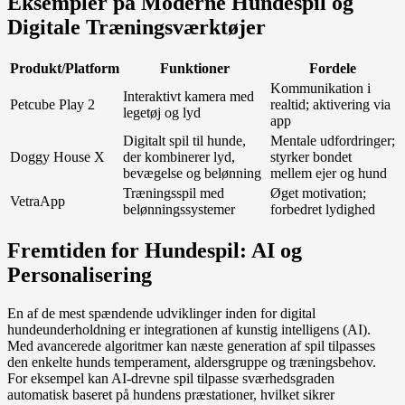
Eksempler på Moderne Hundespil og
Digitale Træningsværktøjer
Produkt/Platform
Funktioner
Fordele
Kommunikation i
Interaktivt kamera med
Petcube Play 2
realtid; aktivering via
legetøj og lyd
app
Digitalt spil til hunde,
Mentale udfordringer;
Doggy House X
der kombinerer lyd,
styrker bondet
bevægelse og belønning
mellem ejer og hund
Træningsspil med
Øget motivation;
VetraApp
belønningssystemer
forbedret lydighed
Fremtiden for Hundespil: AI og
Personalisering
En af de mest spændende udviklinger inden for digital
hundeunderholdning er integrationen af kunstig intelligens (AI).
Med avancerede algoritmer kan næste generation af spil tilpasses
den enkelte hunds temperament, aldersgruppe og træningsbehov.
For eksempel kan AI-drevne spil tilpasse sværhedsgraden
automatisk baseret på hundens præstationer, hvilket sikrer