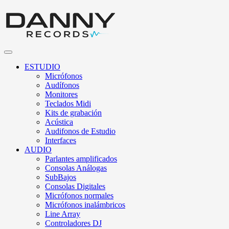
ESTUDIO
Micrófonos
Audífonos
Monitores
Teclados Midi
Kits de grabación
Acústica
Audifonos de Estudio
Interfaces
AUDIO
Parlantes amplificados
Consolas Análogas
SubBajos
Consolas Digitales
Micrófonos normales
Micrófonos inalámbricos
Line Array
Controladores DJ