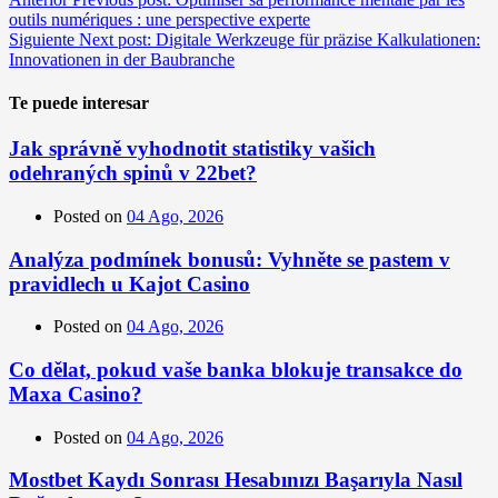
outils numériques : une perspective experte
Siguiente
Next post:
Digitale Werkzeuge für präzise Kalkulationen:
Innovationen in der Baubranche
Te puede interesar
Jak správně vyhodnotit statistiky vašich
odehraných spinů v 22bet?
Posted on
04 Ago, 2026
Analýza podmínek bonusů: Vyhněte se pastem v
pravidlech u Kajot Casino
Posted on
04 Ago, 2026
Co dělat, pokud vaše banka blokuje transakce do
Maxa Casino?
Posted on
04 Ago, 2026
Mostbet Kaydı Sonrası Hesabınızı Başarıyla Nasıl