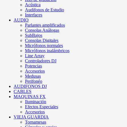
Acústica
Audifonos de Estudio
Interfaces
AUDIO
Parlantes amplificados
Consolas Análogas
SubBajos
Consolas Digitales
Micrófonos normales
Micrófonos inalámbricos
Line Array
Controladores DJ
Potencias
Accesorios
Medusas
Perifonéo
AUDIFONOS DJ
CABLES
MAQUINAS FX
Iluminación
Efectos Especiales
Accesorios
VIEJA GUARDIA
Tornamesas