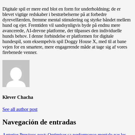
Digitale spil er mere end blot en form for underholdning; de er
blevet vigtige redskaber i bestræbelserne på at forbedre
dyrevelfærden, fremme mental stimulering og styrke båndet mellem
hund og ejer. Fremtiden vil sandsynligvis byde på endnu mere
avancerede, AI-drevne platforme, der tilpasses den individuelle
hunds behov. I denne forbindelse er platformen for digitale
hundespil, som eksempelvis spil Doggy House X, med til at bane
vejen for en smartere, mere engagerende måde at tage sig af vores
firebenede venner.
Klever Chacha
See all author post
Navegación de entradas
Anterior
Previous post:
Optimiser sa performance mentale par les