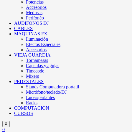
Potencias
Accesorios
Medusas
Perifonéo
AUDIFONOS DJ
CABLES
MAQUINAS FX
Iluminación
Efectos Especiales
Accesorios
VIEJA GUARDIA
Tornamesas
Cápsulas y agujas
Timecode
Mixers
PEDESTALES
Stands Computadora portatil
Micrófono/teclado/DJ
Luces/parlantes
Racks
COMPUTACION
CURSOS
X
0