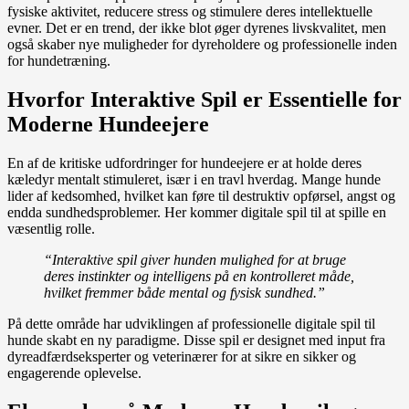
fysiske aktivitet, reducere stress og stimulere deres intellektuelle
evner. Det er en trend, der ikke blot øger dyrenes livskvalitet, men
også skaber nye muligheder for dyreholdere og professionelle inden
for hundetræning.
Hvorfor Interaktive Spil er Essentielle for
Moderne Hundeejere
En af de kritiske udfordringer for hundeejere er at holde deres
kæledyr mentalt stimuleret, især i en travl hverdag. Mange hunde
lider af kedsomhed, hvilket kan føre til destruktiv opførsel, angst og
endda sundhedsproblemer. Her kommer digitale spil til at spille en
væsentlig rolle.
“Interaktive spil giver hunden mulighed for at bruge
deres instinkter og intelligens på en kontrolleret måde,
hvilket fremmer både mental og fysisk sundhed.”
På dette område har udviklingen af professionelle digitale spil til
hunde skabt en ny paradigme. Disse spil er designet med input fra
dyreadfærdseksperter og veterinærer for at sikre en sikker og
engagerende oplevelse.