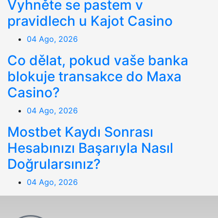
Vyhněte se pastem v
pravidlech u Kajot Casino
04 Ago, 2026
Co dělat, pokud vaše banka
blokuje transakce do Maxa
Casino?
04 Ago, 2026
Mostbet Kaydı Sonrası
Hesabınızı Başarıyla Nasıl
Doğrularsınız?
04 Ago, 2026