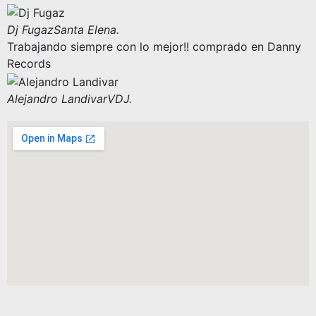
Dj Fugaz
Santa Elena.
Trabajando siempre con lo mejor!! comprado en Danny
Records
Alejandro Landivar
VDJ.