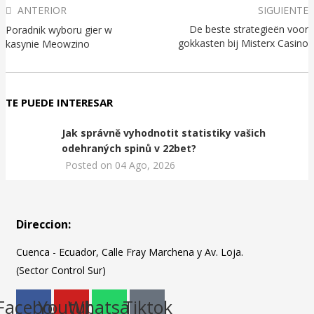
ANTERIOR
SIGUIENTE
De beste strategieën voor
Poradnik wyboru gier w
gokkasten bij Misterx Casino
kasynie Meowzino
TE PUEDE INTERESAR
Jak správně vyhodnotit statistiky vašich
odehraných spinů v 22bet?
Posted on
04 Ago, 2026
Direccion:
Cuenca - Ecuador, Calle Fray Marchena y Av. Loja.
(Sector Control Sur)
Facebook
Youtube
Whatsapp
Tiktok