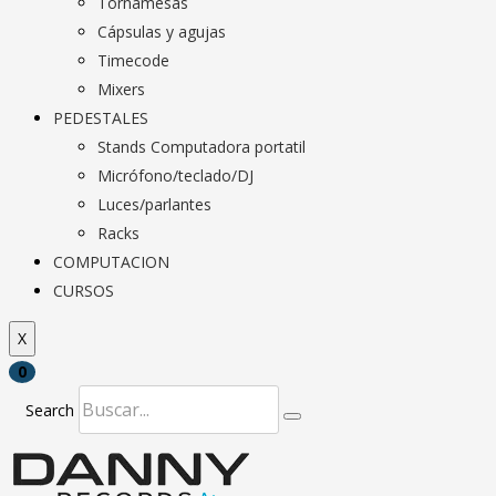
Tornamesas
Cápsulas y agujas
Timecode
Mixers
PEDESTALES
Stands Computadora portatil
Micrófono/teclado/DJ
Luces/parlantes
Racks
COMPUTACION
CURSOS
X
0
Search