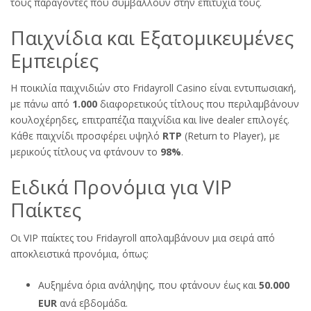
τους παράγοντες που συμβάλλουν στην επιτυχία τους.
Παιχνίδια και Εξατομικευμένες
Εμπειρίες
Η ποικιλία παιχνιδιών στο Fridayroll Casino είναι εντυπωσιακή,
με πάνω από
1.000
διαφορετικούς τίτλους που περιλαμβάνουν
κουλοχέρηδες, επιτραπέζια παιχνίδια και live dealer επιλογές.
Κάθε παιχνίδι προσφέρει υψηλό
RTP
(Return to Player), με
μερικούς τίτλους να φτάνουν το
98%
.
Ειδικά Προνόμια για VIP
Παίκτες
Οι VIP παίκτες του Fridayroll απολαμβάνουν μια σειρά από
αποκλειστικά προνόμια, όπως:
Αυξημένα όρια ανάληψης, που φτάνουν έως και
50.000
EUR
ανά εβδομάδα.