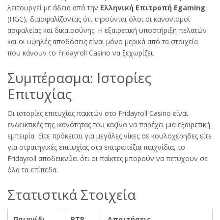
λειτουργεί με άδεια από την
Ελληνική Επιτροπή Εgaming
(HGC), διασφαλίζοντας ότι τηρούνται όλοι οι κανονισμοί
ασφαλείας και δικαιοσύνης. Η εξαιρετική υποστήριξη πελατών
και οι υψηλές αποδόσεις είναι μόνο μερικά από τα στοιχεία
που κάνουν το Fridayroll Casino να ξεχωρίζει.
Συμπέρασμα: Ιστορίες
Επιτυχίας
Οι ιστορίες επιτυχίας παικτών στο Fridayroll Casino είναι
ενδεικτικές της ικανότητας του καζίνο να παρέχει μια εξαιρετική
εμπειρία. Είτε πρόκειται για μεγάλες νίκες σε κουλοχέρηδες είτε
για στρατηγικές επιτυχίας στα επιτραπέζια παιχνίδια, το
Fridayroll αποδεικνύει ότι οι παίκτες μπορούν να πετύχουν σε
όλα τα επίπεδα.
Στατιστικά Στοιχεία
Παιχνίδι
RTP
Απαιτήσεις