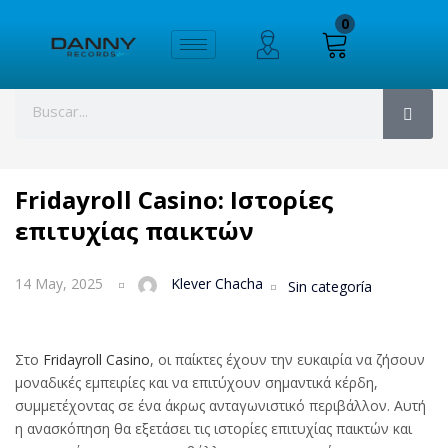
0
Fridayroll Casino: Ιστορίες
επιτυχίας παικτών
14 May, 2025
Klever Chacha
Sin categoría
Στο
Fridayroll Casino
, οι παίκτες έχουν την ευκαιρία να ζήσουν
μοναδικές εμπειρίες και να επιτύχουν σημαντικά κέρδη,
συμμετέχοντας σε ένα άκρως ανταγωνιστικό περιβάλλον. Αυτή
η ανασκόπηση θα εξετάσει τις ιστορίες επιτυχίας παικτών και