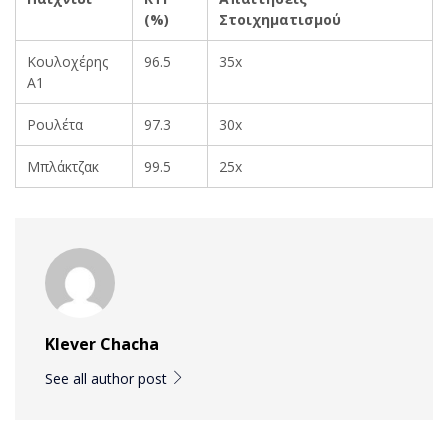
(%)
Στοιχηματισμού
Κουλοχέρης
96.5
35x
Α1
Ρουλέτα
97.3
30x
Μπλάκτζακ
99.5
25x
Klever Chacha
See all author post