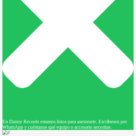
En Danny Records estamos listos para asesorarte. Escríbenos por
WhatsApp y cuéntanos qué equipo o accesorio necesitas.