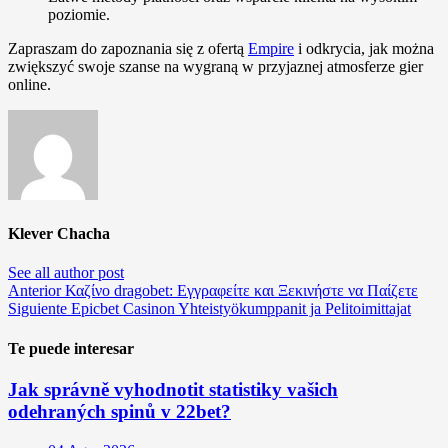
poziomie.
Zapraszam do zapoznania się z ofertą
Empire
i odkrycia, jak można
zwiększyć swoje szanse na wygraną w przyjaznej atmosferze gier
online.
Klever Chacha
See all author post
Anterior
Καζίνο dragobet: Εγγραφείτε και Ξεκινήστε να Παίζετε
Siguiente
Epicbet Casinon Yhteistyökumppanit ja Pelitoimittajat
Te puede interesar
Jak správně vyhodnotit statistiky vašich
odehraných spinů v 22bet?