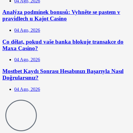
04 Ago, 2026
Analýza podmínek bonusů: Vyhněte se pastem v
pravidlech u Kajot Casino
04 Ago, 2026
Co dělat, pokud vaše banka blokuje transakce do
Maxa Casino?
04 Ago, 2026
Mostbet Kaydı Sonrası Hesabınızı Başarıyla Nasıl
Doğrularsınız?
04 Ago, 2026