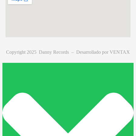
Copyright 2025 Danny Records –
Desarrollado por
VENTAX