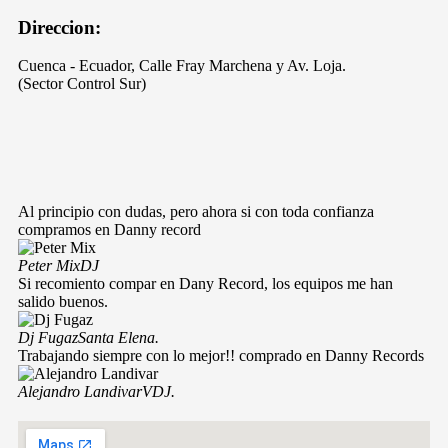
Direccion:
Cuenca - Ecuador, Calle Fray Marchena y Av. Loja.
(Sector Control Sur)
Al principio con dudas, pero ahora si con toda confianza
compramos en Danny record
Peter Mix
DJ
Si recomiento compar en Dany Record, los equipos me han
salido buenos.
Dj Fugaz
Santa Elena.
Trabajando siempre con lo mejor!! comprado en Danny Records
Alejandro Landivar
VDJ.