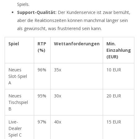
Spiels.
Support-Qualität:
Der Kundenservice ist zwar bemüht,
aber die Reaktionszeiten können manchmal länger sein
als gewünscht, was frustrierend sein kann.
Spiel
RTP
Wettanforderungen
Min.
(%)
Einzahlung
(EUR)
Neues
96%
35x
10 EUR
Slot-Spiel
A
Neues
95%
30x
20 EUR
Tischspiel
B
Live-
97%
40x
15 EUR
Dealer
Spiel C