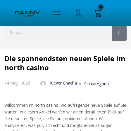
0
Die spannendsten neuen Spiele im
north casino
14 May, 2025
Klever Chacha
Sin categoría
Willkommen im
north casino
, wo aufregende neue Spiele auf Sie
warten! In diesem Artikel werfen wir einen detaillierten Blick auf
die neuesten Spiele, die Sie ausprobieren können. Wir
analysieren, was gut, schlecht und möglicherweise sogar