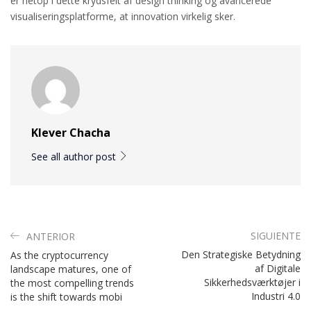
er netop i dette krydsfelt af design thinking og avancerede
visualiseringsplatforme, at innovation virkelig sker.
Klever Chacha
See all author post
SIGUIENTE
ANTERIOR
Den Strategiske Betydning
As the cryptocurrency
af Digitale
landscape matures, one of
Sikkerhedsværktøjer i
the most compelling trends
Industri 4.0
is the shift towards mobi