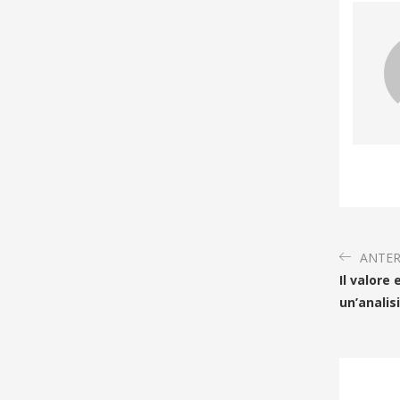
ANTER
Il valore 
un’analis