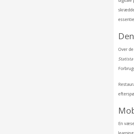
digitale
skrædder
essentie
Den
Over de 
Statista
Forbrug
Restaur
efterspø
Mob
En væsen
learning