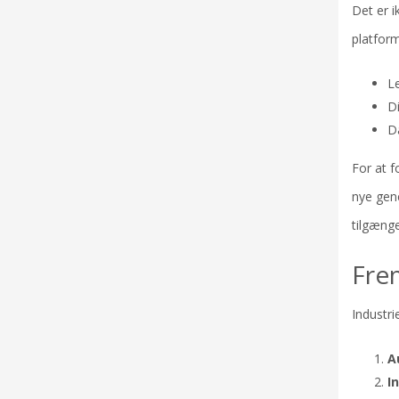
Det er i
platfor
L
D
D
For at f
nye gen
tilgænge
Fre
Industri
A
I