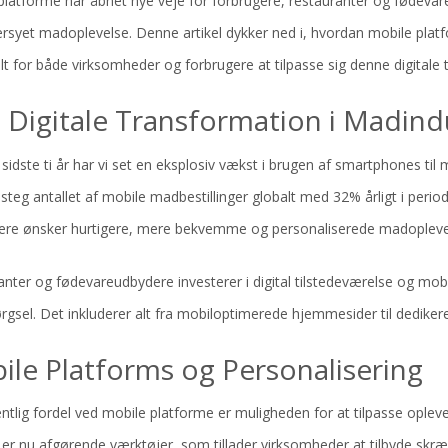
 platforme har åbnet nye veje for forbrugere, restauranter og fødevar
syet madoplevelse. Denne artikel dykker ned i, hvordan mobile platf
lt for både virksomheder og forbrugere at tilpasse sig denne digitale
 Digitale Transformation i Madind
sidste ti år har vi set en eksplosiv vækst i brugen af smartphones til m
steg antallet af mobile madbestillinger globalt med 32% årligt i period
ere ønsker hurtigere, mere bekvemme og personaliserede madopleve
anter og fødevareudbydere investerer i digital tilstedeværelse og m
rgsel. Det inkluderer alt fra mobiloptimerede hjemmesider til dedike
ile Platforms og Personalisering
tlig fordel ved mobile platforme er muligheden for at tilpasse oplev
 er nu afgørende værktøjer, som tillader virksomheder at tilbyde skr