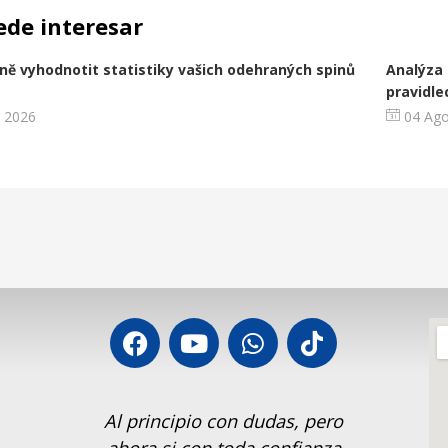
ede interesar
ně vyhodnotit statistiky vašich odehraných spinů
Analýza
pravidle
 2026
04 Ago
udas, pero
Si recomiento compar en Dany