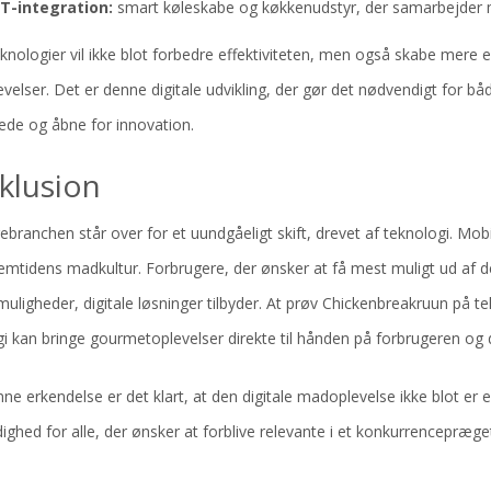
oT-integration:
smart køleskabe og køkkenudstyr, der samarbejder
knologier vil ikke blot forbedre effektiviteten, men også skabe mere
elser. Det er denne digitale udvikling, der gør det nødvendigt for b
ede og åbne for innovation.
klusion
branchen står over for et uundgåeligt skift, drevet af teknologi. Mob
remtidens madkultur. Forbrugere, der ønsker at få mest muligt ud af 
 muligheder, digitale løsninger tilbyder. At prøv Chickenbreakruun på 
i kan bringe gourmetoplevelser direkte til hånden på forbrugeren og
e erkendelse er det klart, at den digitale madoplevelse ikke blot er 
ghed for alle, der ønsker at forblive relevante i et konkurrencepræg