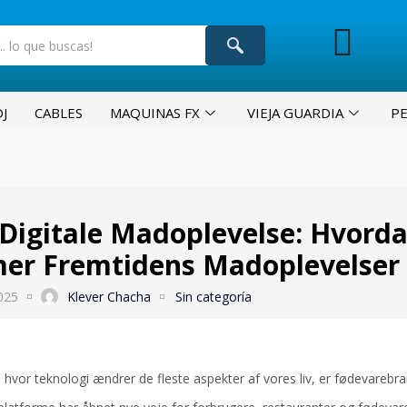
J
CABLES
MAQUINAS FX
VIEJA GUARDIA
P
Digitale Madoplevelse: Hvord
er Fremtidens Madoplevelser
025
Klever Chacha
Sin categoría
 hvor teknologi ændrer de fleste aspekter af vores liv, er fødevarebr