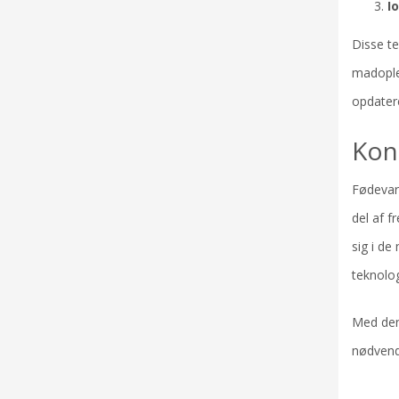
I
Disse te
madoplev
opdater
Kon
Fødevare
del af f
sig i de
teknolog
Med denn
nødvendi