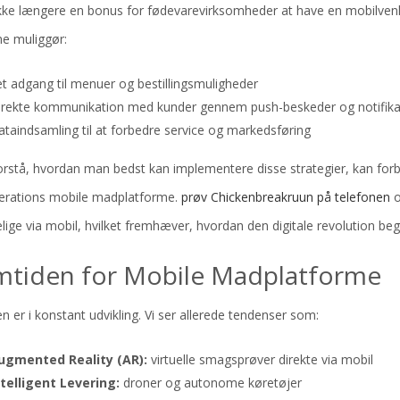
kke længere en bonus for fødevarevirksomheder at have en mobilvenli
me muliggør:
et adgang
til menuer og bestillingsmuligheder
irekte kommunikation
med kunder gennem push-beskeder og notifika
ataindsamling
til at forbedre service og markedsføring
orstå, hvordan man bedst kan implementere disse strategier, kan forb
erations mobile madplatforme.
prøv Chickenbreakruun på telefonen
o
lige via mobil, hvilket fremhæver, hvordan den digitale revolution be
mtiden for Mobile Madplatforme
en er i konstant udvikling. Vi ser allerede tendenser som:
ugmented Reality (AR):
virtuelle smagsprøver direkte via mobil
ntelligent Levering:
droner og autonome køretøjer