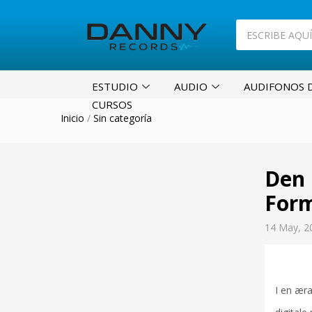
ESTUDIO
AUDIO
AUDIFONOS D
CURSOS
Inicio
/
Sin categoría
Den 
Form
14 May, 2
I en æra