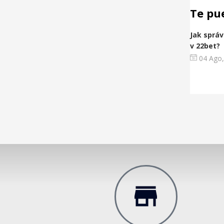
Te pu
Jak správ
v 22bet?
04 Ago,
do siempre con lo mejor!!
Al principio con d