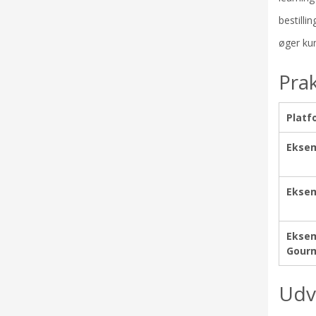
bestilli
øger kun
Pra
Platf
Eksem
Eksem
Eksem
Gourm
Udv