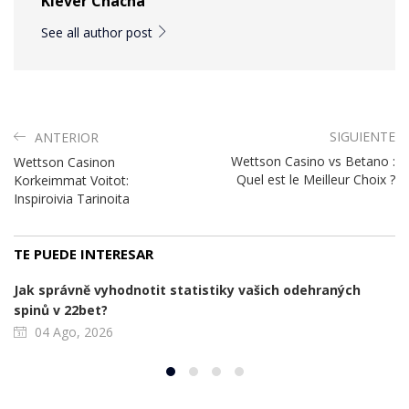
Klever Chacha
See all author post
SIGUIENTE
ANTERIOR
Wettson Casino vs Betano :
Wettson Casinon
Quel est le Meilleur Choix ?
Korkeimmat Voitot:
Inspiroivia Tarinoita
TE PUEDE INTERESAR
Jak správně vyhodnotit statistiky vašich odehraných
spinů v 22bet?
04 Ago, 2026