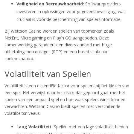
Veiligheid en Betrouwbaarheid:
Softwareproviders
investeren in oplossingen voor gegevensbeveiliging, wat
cruciaal is voor de bescherming van spelersinformatie.
Bij Wettson Casino worden spellen van topmerken zoals
NetEnt, Microgaming en Play’n GO aangeboden. Deze
samenwerking garandeert een divers aanbod met hoge
uitbetalingspercentages (RTP) en een breed scala aan
spelmechanica.
Volatiliteit van Spellen
Volatiliteit is een essentiële factor voor spelers bij het kiezen van
een spel. Het verwijst naar het risico dat gepaard gaat met het
spelen van een bepaald spel en hoe vaak spelers winst kunnen
verwachten. Wettson Casino biedt spellen met verschillende
volatiliteitsniveaus:
Laag Volatiliteit:
Spellen met een lage volatiliteit bieden