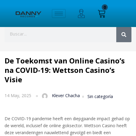
0
De Toekomst van Online Casino’s
na COVID-19: Wettson Casino’s
Visie
14 May, 2025
Klever Chacha
Sin categoría
De COVID-19 pandemie heeft een diepgaande impact gehad op
de wereld, inclusief de online goksector. Wettson Casino heeft
deze veranderingen nauwlettend gevolgd en biedt een