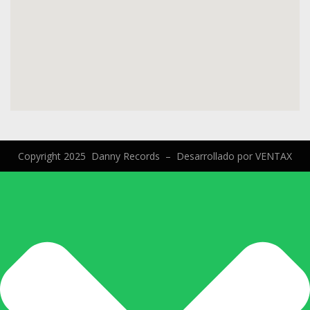
Copyright 2025 Danny Records –
Desarrollado por
VENTAX