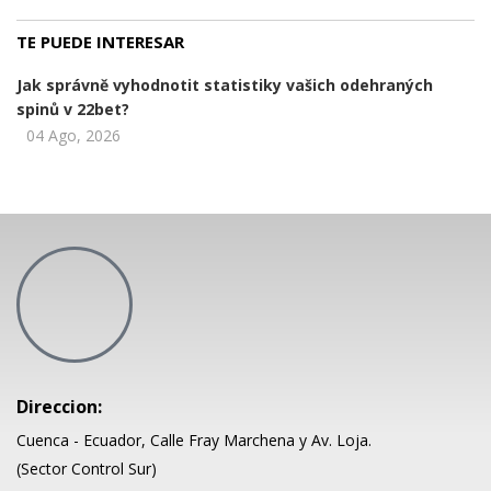
TE PUEDE INTERESAR
Jak správně vyhodnotit statistiky vašich odehraných
spinů v 22bet?
04 Ago, 2026
Direccion:
Cuenca - Ecuador, Calle Fray Marchena y Av. Loja.
(Sector Control Sur)