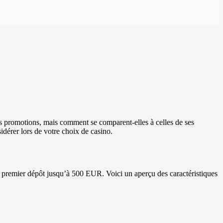
es promotions, mais comment se comparent-elles à celles de ses
idérer lors de votre choix de casino.
premier dépôt jusqu’à 500 EUR. Voici un aperçu des caractéristiques