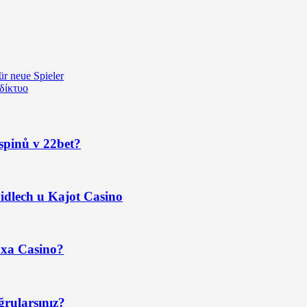
ür neue Spieler
δίκτυο
spinů v 22bet?
idlech u Kajot Casino
axa Casino?
ğrularsınız?