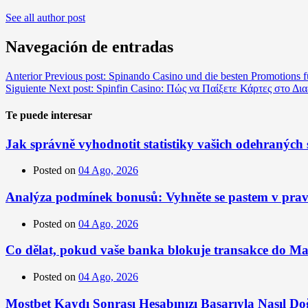
See all author post
Navegación de entradas
Anterior
Previous post:
Spinando Casino und die besten Promotions f
Siguiente
Next post:
Spinfin Casino: Πώς να Παίξετε Κάρτες στο Δια
Te puede interesar
Jak správně vyhodnotit statistiky vašich odehraných 
Posted on
04 Ago, 2026
Analýza podmínek bonusů: Vyhněte se pastem v prav
Posted on
04 Ago, 2026
Co dělat, pokud vaše banka blokuje transakce do M
Posted on
04 Ago, 2026
Mostbet Kaydı Sonrası Hesabınızı Başarıyla Nasıl Do