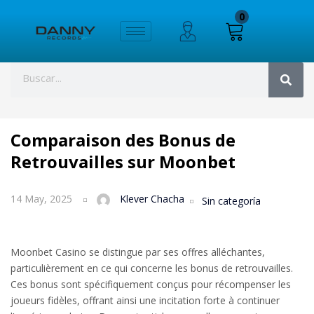
0
Comparaison des Bonus de
Retrouvailles sur Moonbet
14 May, 2025
Klever Chacha
Sin categoría
Moonbet Casino se distingue par ses offres alléchantes,
particulièrement en ce qui concerne les bonus de retrouvailles.
Ces bonus sont spécifiquement conçus pour récompenser les
joueurs fidèles, offrant ainsi une incitation forte à continuer