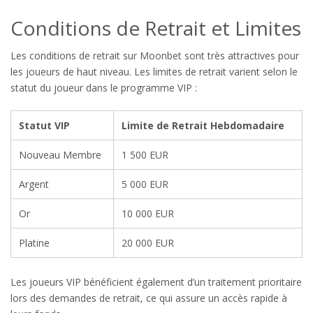
Conditions de Retrait et Limites
Les conditions de retrait sur Moonbet sont très attractives pour
les joueurs de haut niveau. Les limites de retrait varient selon le
statut du joueur dans le programme VIP :
Statut VIP
Limite de Retrait Hebdomadaire
Nouveau Membre
1 500 EUR
Argent
5 000 EUR
Or
10 000 EUR
Platine
20 000 EUR
Les joueurs VIP bénéficient également d’un traitement prioritaire
lors des demandes de retrait, ce qui assure un accès rapide à