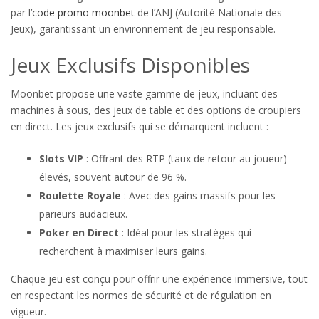
par l’
code promo moonbet
de l’ANJ (Autorité Nationale des
Jeux), garantissant un environnement de jeu responsable.
Jeux Exclusifs Disponibles
Moonbet propose une vaste gamme de jeux, incluant des
machines à sous, des jeux de table et des options de croupiers
en direct. Les jeux exclusifs qui se démarquent incluent :
Slots VIP
: Offrant des RTP (taux de retour au joueur)
élevés, souvent autour de 96 %.
Roulette Royale
: Avec des gains massifs pour les
parieurs audacieux.
Poker en Direct
: Idéal pour les stratèges qui
recherchent à maximiser leurs gains.
Chaque jeu est conçu pour offrir une expérience immersive, tout
en respectant les normes de sécurité et de régulation en
vigueur.