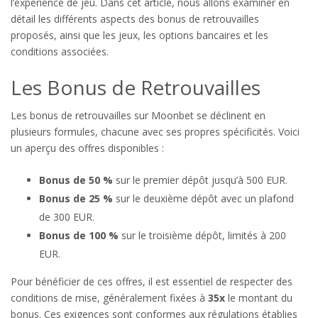
l’expérience de jeu. Dans cet article, nous allons examiner en
détail les différents aspects des bonus de retrouvailles
proposés, ainsi que les jeux, les options bancaires et les
conditions associées.
Les Bonus de Retrouvailles
Les bonus de retrouvailles sur Moonbet se déclinent en
plusieurs formules, chacune avec ses propres spécificités. Voici
un aperçu des offres disponibles :
Bonus de 50 %
sur le premier dépôt jusqu’à 500 EUR.
Bonus de 25 %
sur le deuxième dépôt avec un plafond
de 300 EUR.
Bonus de 100 %
sur le troisième dépôt, limités à 200
EUR.
Pour bénéficier de ces offres, il est essentiel de respecter des
conditions de mise, généralement fixées à
35x
le montant du
bonus. Ces exigences sont conformes aux régulations établies