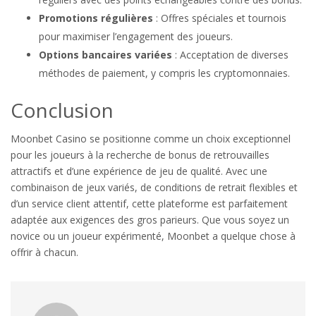
Promotions régulières
: Offres spéciales et tournois
pour maximiser l’engagement des joueurs.
Options bancaires variées
: Acceptation de diverses
méthodes de paiement, y compris les cryptomonnaies.
Conclusion
Moonbet Casino se positionne comme un choix exceptionnel
pour les joueurs à la recherche de bonus de retrouvailles
attractifs et d’une expérience de jeu de qualité. Avec une
combinaison de jeux variés, de conditions de retrait flexibles et
d’un service client attentif, cette plateforme est parfaitement
adaptée aux exigences des gros parieurs. Que vous soyez un
novice ou un joueur expérimenté, Moonbet a quelque chose à
offrir à chacun.