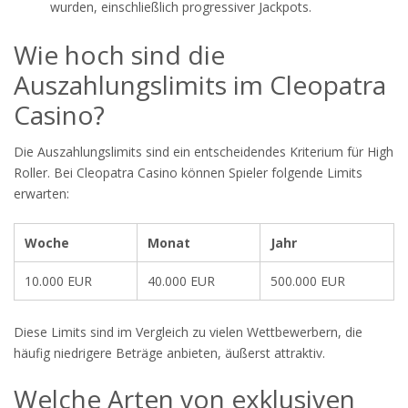
wurden, einschließlich progressiver Jackpots.
Wie hoch sind die
Auszahlungslimits im Cleopatra
Casino?
Die Auszahlungslimits sind ein entscheidendes Kriterium für High
Roller. Bei Cleopatra Casino können Spieler folgende Limits
erwarten:
Woche
Monat
Jahr
10.000 EUR
40.000 EUR
500.000 EUR
Diese Limits sind im Vergleich zu vielen Wettbewerbern, die
häufig niedrigere Beträge anbieten, äußerst attraktiv.
Welche Arten von exklusiven