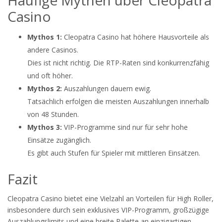
Häufige Mythen über Cleopatra
Casino
Mythos 1:
Cleopatra Casino hat höhere Hausvorteile als
andere Casinos.
Dies ist nicht richtig. Die RTP-Raten sind konkurrenzfähig
und oft höher.
Mythos 2:
Auszahlungen dauern ewig.
Tatsächlich erfolgen die meisten Auszahlungen innerhalb
von 48 Stunden.
Mythos 3:
VIP-Programme sind nur für sehr hohe
Einsätze zugänglich.
Es gibt auch Stufen für Spieler mit mittleren Einsätzen.
Fazit
Cleopatra Casino bietet eine Vielzahl an Vorteilen für High Roller,
insbesondere durch sein exklusives VIP-Programm, großzügige
Auszahlungslimits und eine breite Palette an einzigartigen