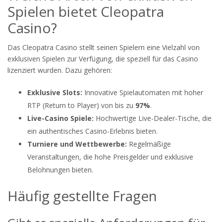
Spielen bietet Cleopatra
Casino?
Das Cleopatra Casino stellt seinen Spielern eine Vielzahl von
exklusiven Spielen zur Verfügung, die speziell für das Casino
lizenziert wurden. Dazu gehören:
Exklusive Slots:
Innovative Spielautomaten mit hoher
RTP (Return to Player) von bis zu
97%
.
Live-Casino Spiele:
Hochwertige Live-Dealer-Tische, die
ein authentisches Casino-Erlebnis bieten.
Turniere und Wettbewerbe:
Regelmäßige
Veranstaltungen, die hohe Preisgelder und exklusive
Belohnungen bieten.
Häufig gestellte Fragen