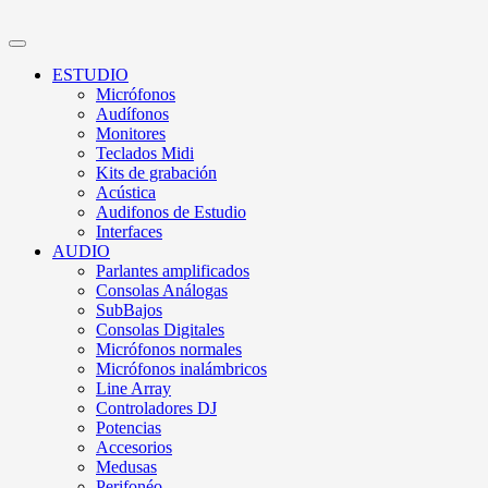
ESTUDIO
Micrófonos
Audífonos
Monitores
Teclados Midi
Kits de grabación
Acústica
Audifonos de Estudio
Interfaces
AUDIO
Parlantes amplificados
Consolas Análogas
SubBajos
Consolas Digitales
Micrófonos normales
Micrófonos inalámbricos
Line Array
Controladores DJ
Potencias
Accesorios
Medusas
Perifonéo