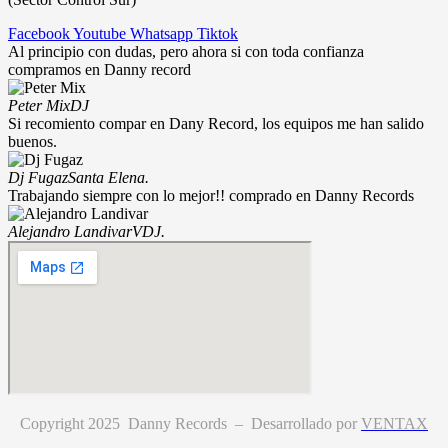
Facebook
Youtube
Whatsapp
Tiktok
Al principio con dudas, pero ahora si con toda confianza
compramos en Danny record
Peter Mix
DJ
Si recomiento compar en Dany Record, los equipos me han salido
buenos.
Dj Fugaz
Santa Elena.
Trabajando siempre con lo mejor!! comprado en Danny Records
Alejandro Landivar
VDJ.
Copyright 2025 Danny Records –
Desarrollado por
VENTAX