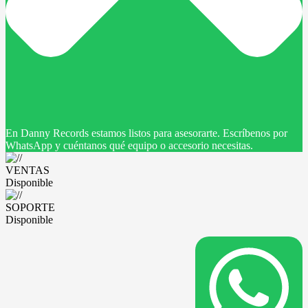
En Danny Records estamos listos para asesorarte. Escríbenos por
WhatsApp y cuéntanos qué equipo o accesorio necesitas.
VENTAS
Disponible
SOPORTE
Disponible