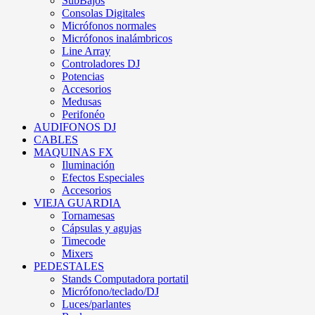
SubBajos
Consolas Digitales
Micrófonos normales
Micrófonos inalámbricos
Line Array
Controladores DJ
Potencias
Accesorios
Medusas
Perifonéo
AUDIFONOS DJ
CABLES
MAQUINAS FX
Iluminación
Efectos Especiales
Accesorios
VIEJA GUARDIA
Tornamesas
Cápsulas y agujas
Timecode
Mixers
PEDESTALES
Stands Computadora portatil
Micrófono/teclado/DJ
Luces/parlantes