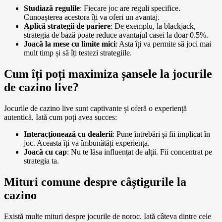
Studiază regulile
: Fiecare joc are reguli specifice.
Cunoașterea acestora îți va oferi un avantaj.
Aplică strategii de pariere
: De exemplu, la blackjack,
strategia de bază poate reduce avantajul casei la doar 0.5%.
Joacă la mese cu limite mici
: Asta îți va permite să joci mai
mult timp și să îți testezi strategiile.
Cum îți poți maximiza șansele la jocurile
de cazino live?
Jocurile de cazino live sunt captivante și oferă o experiență
autentică. Iată cum poți avea succes:
Interacționează cu dealerii
: Pune întrebări și fii implicat în
joc. Aceasta îți va îmbunătăți experiența.
Joacă cu cap
: Nu te lăsa influențat de alții. Fii concentrat pe
strategia ta.
Mituri comune despre câștigurile la
cazino
Există multe mituri despre jocurile de noroc. Iată câteva dintre cele