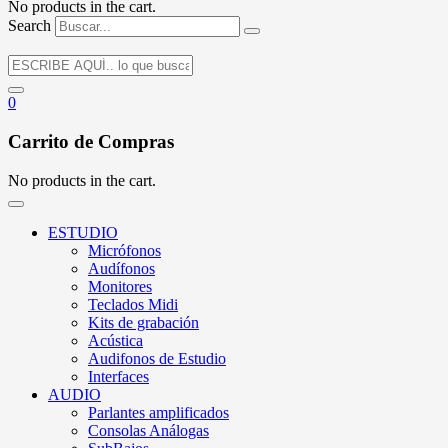
No products in the cart.
Search
0
Carrito de Compras
No products in the cart.
ESTUDIO
Micrófonos
Audífonos
Monitores
Teclados Midi
Kits de grabación
Acústica
Audifonos de Estudio
Interfaces
AUDIO
Parlantes amplificados
Consolas Análogas