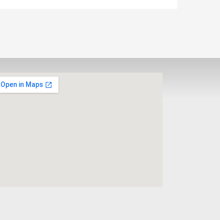
En Danny Records estamos listos para
o compar en Dany
Trabajando siempre con lo 
asesorarte. Escríbenos por WhatsApp y
cuéntanos qué equipo o accesorio necesitas.
uipos me han salido
comprado en Danny Rec
uenos.
Alejandro Landiv
VENTAS
VDJ.
Disponible
Dj Fugaz
Santa Elena.
SOPORTE
Disponible