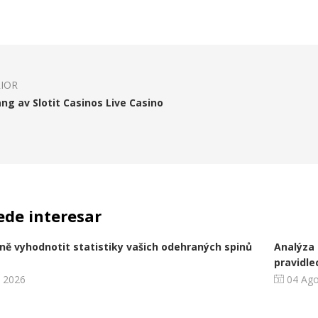
IOR
g av Slotit Casinos Live Casino
ede interesar
ně vyhodnotit statistiky vašich odehraných spinů
Analýza
pravidle
 2026
04 Ago