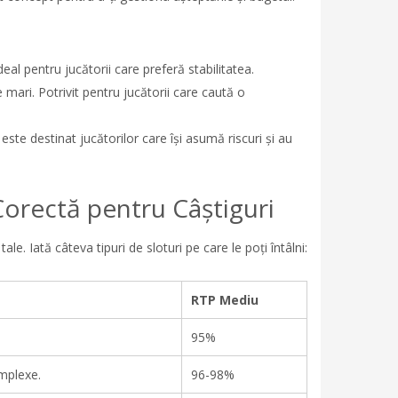
eal pentru jucătorii care preferă stabilitatea.
e mari. Potrivit pentru jucătorii care caută o
 este destinat jucătorilor care își asumă riscuri și au
Corectă pentru Câștiguri
ale. Iată câteva tipuri de sloturi pe care le poți întâlni:
RTP Mediu
95%
omplexe.
96-98%