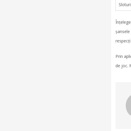
Slotur
Înțelege
șansele 
respecți
Prin apl
de joc. 