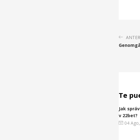
ANTER
Genomgån
Te pu
Jak správ
v 22bet?
04 Ago,