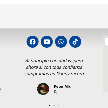
Al principio con dudas, pero
Si recomient
ahora si con toda confianza
Record, los eq
compramos en Danny record
b
Peter Mix
.
DJ