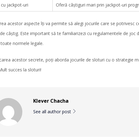
i cu jackpot-uri
Oferă câștiguri mari prin jackpot-uri progr
rea acestor aspecte îți va permite să alegi jocurile care se potrivesc cel
de câștig. Este important să te familiarizezi cu regulamentele de jo
 toate normele legale.
icarea acestor secrete, poți aborda jocurile de sloturi cu o strategie mai
Mult succes la sloturi!
Klever Chacha
See all author post