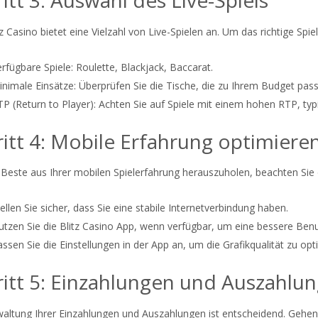
itt 3: Auswahl des Live-Spiels
z Casino bietet eine Vielzahl von Live-Spielen an. Um das richtige Spi
rfügbare Spiele: Roulette, Blackjack, Baccarat.
nimale Einsätze: Überprüfen Sie die Tische, die zu Ihrem Budget pass
P (Return to Player): Achten Sie auf Spiele mit einem hohen RTP, ty
itt 4: Mobile Erfahrung optimiere
Beste aus Ihrer mobilen Spielerfahrung herauszuholen, beachten Sie 
ellen Sie sicher, dass Sie eine stabile Internetverbindung haben.
tzen Sie die Blitz Casino App, wenn verfügbar, um eine bessere Benu
ssen Sie die Einstellungen in der App an, um die Grafikqualität zu opt
ritt 5: Einzahlungen und Auszahlu
altung Ihrer Einzahlungen und Auszahlungen ist entscheidend. Gehen S