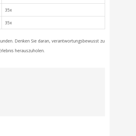
35x
35x
 erkunden. Denken Sie daran, verantwortungsbewusst zu
rlebnis herauszuholen.