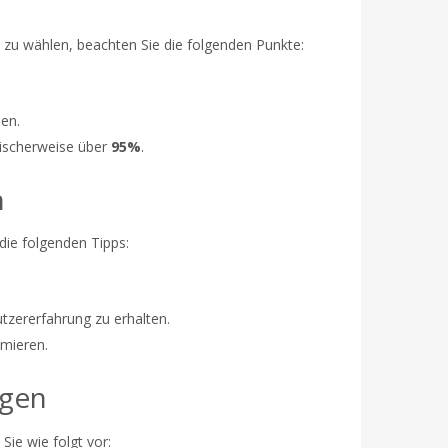
el zu wählen, beachten Sie die folgenden Punkte:
en.
pischerweise über
95%
.
n
die folgenden Tipps:
tzererfahrung zu erhalten.
imieren.
ngen
ie wie folgt vor: