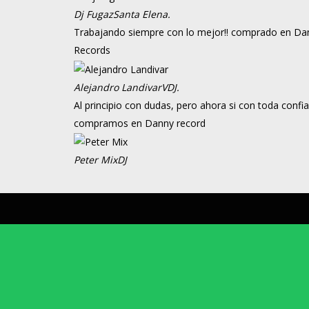
rado en Danny
toda confianza