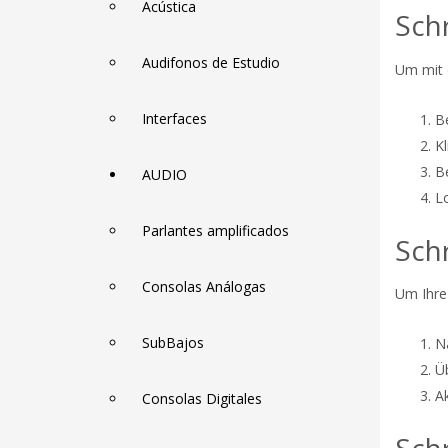
Acústica
Schr
Audifonos de Estudio
Um mit d
Interfaces
B
Kl
Be
AUDIO
Lo
Parlantes amplificados
Sch
Consolas Análogas
Um Ihre
SubBajos
Na
Ü
A
Consolas Digitales