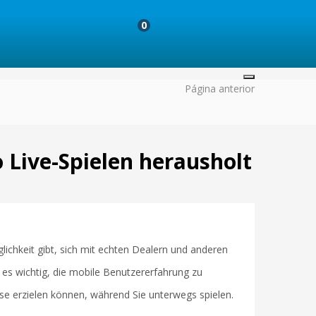
0
Página anterior
 Live-Spielen herausholt
glichkeit gibt, sich mit echten Dealern und anderen
 es wichtig, die mobile Benutzererfahrung zu
sse erzielen können, während Sie unterwegs spielen.