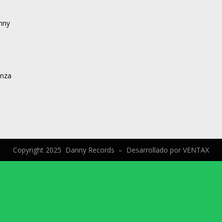
Copyright 2025 Danny Records –
Desarrollado por
VENTAX