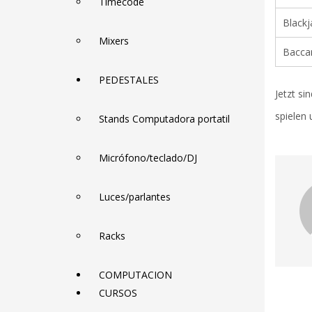
Timecode
Blackj
Mixers
Bacca
PEDESTALES
Jetzt si
spielen
Stands Computadora portatil
Micrófono/teclado/DJ
Luces/parlantes
Racks
COMPUTACION
CURSOS