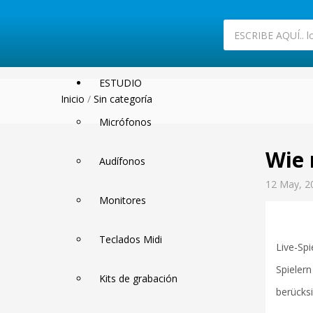
ESTUDIO
Inicio
/
Sin categoría
Micrófonos
Wie 
Audífonos
12 May, 2
Monitores
Teclados Midi
Live-Spi
Spielern
Kits de grabación
berücksi