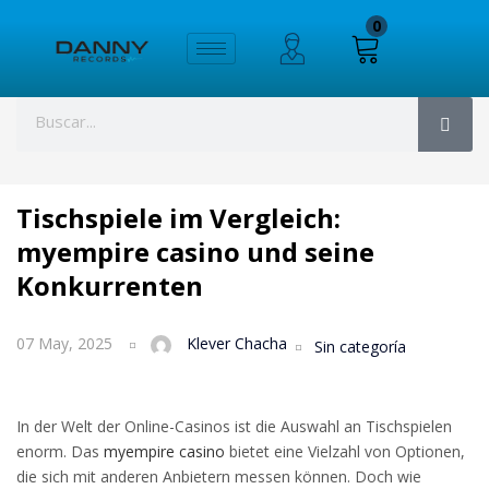
0
Tischspiele im Vergleich:
myempire casino und seine
Konkurrenten
07 May, 2025
Klever Chacha
Sin categoría
In der Welt der Online-Casinos ist die Auswahl an Tischspielen
enorm. Das
myempire casino
bietet eine Vielzahl von Optionen,
die sich mit anderen Anbietern messen können. Doch wie