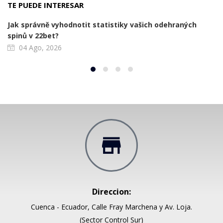
TE PUEDE INTERESAR
Jak správně vyhodnotit statistiky vašich odehraných
spinů v 22bet?
04 Ago, 2026
Direccion:
Cuenca - Ecuador, Calle Fray Marchena y Av. Loja.
(Sector Control Sur)