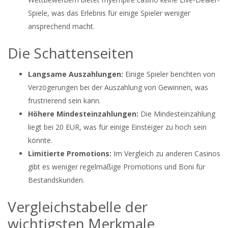
Spiele, was das Erlebnis für einige Spieler weniger
ansprechend macht.
Die Schattenseiten
Langsame Auszahlungen:
Einige Spieler berichten von
Verzögerungen bei der Auszahlung von Gewinnen, was
frustrierend sein kann.
Höhere Mindesteinzahlungen:
Die Mindesteinzahlung
liegt bei 20 EUR, was für einige Einsteiger zu hoch sein
könnte.
Limitierte Promotions:
Im Vergleich zu anderen Casinos
gibt es weniger regelmäßige Promotions und Boni für
Bestandskunden.
Vergleichstabelle der
wichtigsten Merkmale