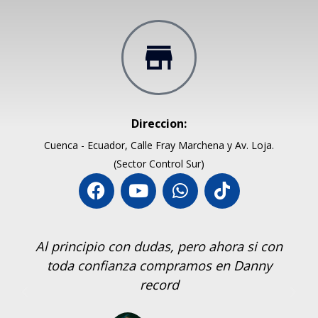
Direccion:
Cuenca - Ecuador, Calle Fray Marchena y Av. Loja.
(Sector Control Sur)
ipio con dudas, pero ahora si con
Si recomien
confianza compramos en Danny
los equip
record