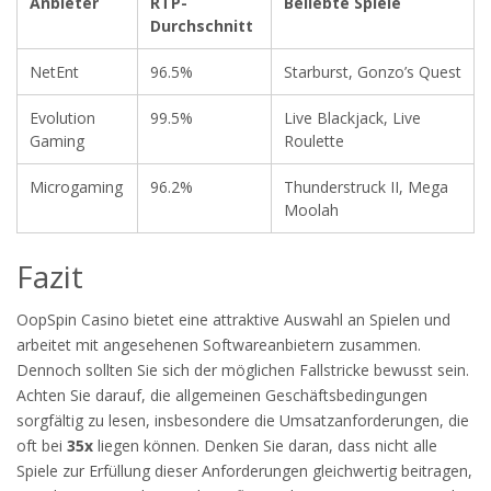
Anbieter
RTP-
Beliebte Spiele
Durchschnitt
NetEnt
96.5%
Starburst, Gonzo’s Quest
Evolution
99.5%
Live Blackjack, Live
Gaming
Roulette
Microgaming
96.2%
Thunderstruck II, Mega
Moolah
Fazit
OopSpin Casino bietet eine attraktive Auswahl an Spielen und
arbeitet mit angesehenen Softwareanbietern zusammen.
Dennoch sollten Sie sich der möglichen Fallstricke bewusst sein.
Achten Sie darauf, die allgemeinen Geschäftsbedingungen
sorgfältig zu lesen, insbesondere die Umsatzanforderungen, die
oft bei
35x
liegen können. Denken Sie daran, dass nicht alle
Spiele zur Erfüllung dieser Anforderungen gleichwertig beitragen,