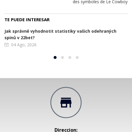
des symboles de Le Cowboy
TE PUEDE INTERESAR
Jak správně vyhodnotit statistiky vašich odehraných
spinů v 22bet?
04 Ago, 2026
Direccion: