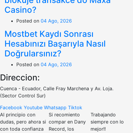
blokuje transakce do Maxa
Casino?
Posted on
04 Ago, 2026
Mostbet Kaydı Sonrası
Hesabınızı Başarıyla Nasıl
Doğrularsınız?
Posted on
04 Ago, 2026
Direccion:
Cuenca - Ecuador, Calle Fray Marchena y Av. Loja.
(Sector Control Sur)
Facebook
Youtube
Whatsapp
Tiktok
Al principio con
Si recomiento
Trabajando
dudas, pero ahora si
compar en Dany
siempre con lo
con toda confianza
Record, los
mejor!!