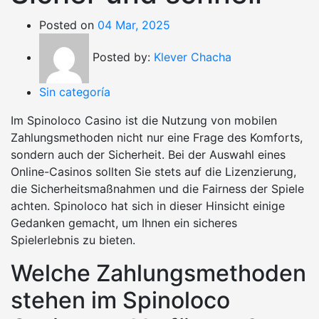
Posted on
04 Mar, 2025
Posted by:
Klever Chacha
Sin categoría
Im Spinoloco Casino ist die Nutzung von mobilen
Zahlungsmethoden nicht nur eine Frage des Komforts,
sondern auch der Sicherheit. Bei der Auswahl eines
Online-Casinos sollten Sie stets auf die Lizenzierung,
die Sicherheitsmaßnahmen und die Fairness der Spiele
achten. Spinoloco hat sich in dieser Hinsicht einige
Gedanken gemacht, um Ihnen ein sicheres
Spielerlebnis zu bieten.
Welche Zahlungsmethoden
stehen im Spinoloco