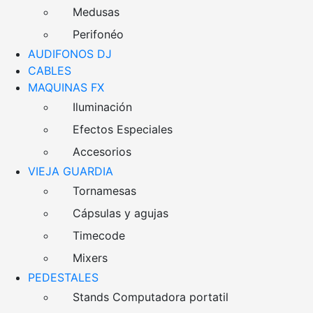
Medusas
Perifonéo
AUDIFONOS DJ
CABLES
MAQUINAS FX
Iluminación
Efectos Especiales
Accesorios
VIEJA GUARDIA
Tornamesas
Cápsulas y agujas
Timecode
Mixers
PEDESTALES
Stands Computadora portatil