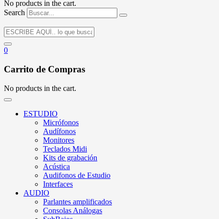
No products in the cart.
Search
0
Carrito de Compras
No products in the cart.
ESTUDIO
Micrófonos
Audífonos
Monitores
Teclados Midi
Kits de grabación
Acústica
Audifonos de Estudio
Interfaces
AUDIO
Parlantes amplificados
Consolas Análogas