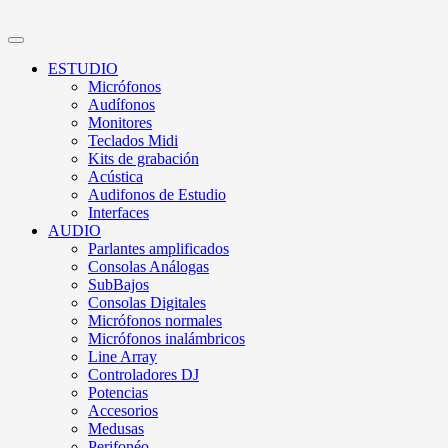
ESTUDIO
Micrófonos
Audífonos
Monitores
Teclados Midi
Kits de grabación
Acústica
Audifonos de Estudio
Interfaces
AUDIO
Parlantes amplificados
Consolas Análogas
SubBajos
Consolas Digitales
Micrófonos normales
Micrófonos inalámbricos
Line Array
Controladores DJ
Potencias
Accesorios
Medusas
Perifonéo