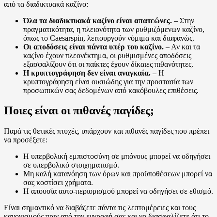
από τα διαδικτυακά καζίνο:
Όλα τα διαδικτυακά καζίνο είναι απατεώνες.
– Στην
πραγματικότητα, η πλειονότητα των ρυθμιζόμενων καζίνο,
όπως το Caesarspin, λειτουργούν νόμιμα και διαφανώς.
Οι αποδόσεις είναι πάντα υπέρ του καζίνο.
– Αν και τα
καζίνο έχουν πλεονέκτημα, οι ρυθμισμένες αποδόσεις
εξασφαλίζουν ότι οι παίκτες έχουν δίκαιες πιθανότητες.
Η κρυπτογράφηση δεν είναι αναγκαία.
– Η
κρυπτογράφηση είναι ουσιώδης για την προστασία των
προσωπικών σας δεδομένων από κακόβουλες επιθέσεις.
Ποιες είναι οι πιθανές παγίδες;
Παρά τις θετικές πτυχές, υπάρχουν και πιθανές παγίδες που πρέπει
να προσέξετε:
Η υπερβολική εμπιστοσύνη σε μπόνους μπορεί να οδηγήσει
σε υπερβολικό στοιχηματισμό.
Μη καλή κατανόηση των όρων και προϋποθέσεων μπορεί να
σας κοστίσει χρήματα.
Η απουσία αυτο-περιορισμού μπορεί να οδηγήσει σε εθισμό.
Είναι σημαντικό να διαβάζετε πάντα τις λεπτομέρειες και τους
κανονισμούς πριν από την εγγραφή σας και να διασφαλίζετε ότι το