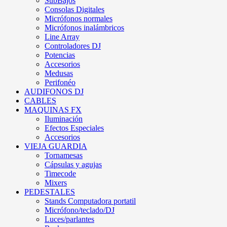
SubBajos
Consolas Digitales
Micrófonos normales
Micrófonos inalámbricos
Line Array
Controladores DJ
Potencias
Accesorios
Medusas
Perifonéo
AUDIFONOS DJ
CABLES
MAQUINAS FX
Iluminación
Efectos Especiales
Accesorios
VIEJA GUARDIA
Tornamesas
Cápsulas y agujas
Timecode
Mixers
PEDESTALES
Stands Computadora portatil
Micrófono/teclado/DJ
Luces/parlantes