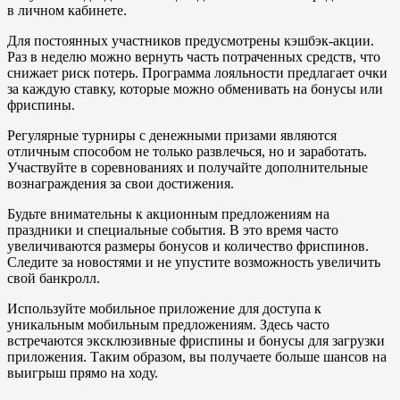
в личном кабинете.
Для постоянных участников предусмотрены кэшбэк-акции.
Раз в неделю можно вернуть часть потраченных средств, что
снижает риск потерь. Программа лояльности предлагает очки
за каждую ставку, которые можно обменивать на бонусы или
фриспины.
Регулярные турниры с денежными призами являются
отличным способом не только развлечься, но и заработать.
Участвуйте в соревнованиях и получайте дополнительные
вознаграждения за свои достижения.
Будьте внимательны к акционным предложениям на
праздники и специальные события. В это время часто
увеличиваются размеры бонусов и количество фриспинов.
Следите за новостями и не упустите возможность увеличить
свой банкролл.
Используйте мобильное приложение для доступа к
уникальным мобильным предложениям. Здесь часто
встречаются эксклюзивные фриспины и бонусы для загрузки
приложения. Таким образом, вы получаете больше шансов на
выигрыш прямо на ходу.