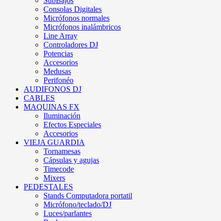
SubBajos
Consolas Digitales
Micrófonos normales
Micrófonos inalámbricos
Line Array
Controladores DJ
Potencias
Accesorios
Medusas
Perifonéo
AUDIFONOS DJ
CABLES
MAQUINAS FX
Iluminación
Efectos Especiales
Accesorios
VIEJA GUARDIA
Tornamesas
Cápsulas y agujas
Timecode
Mixers
PEDESTALES
Stands Computadora portatil
Micrófono/teclado/DJ
Luces/parlantes