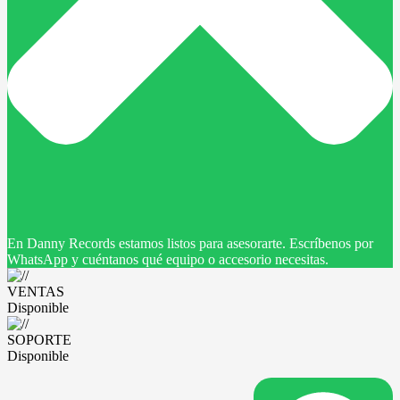
En Danny Records estamos listos para asesorarte. Escríbenos por
WhatsApp y cuéntanos qué equipo o accesorio necesitas.
VENTAS
Disponible
SOPORTE
Disponible