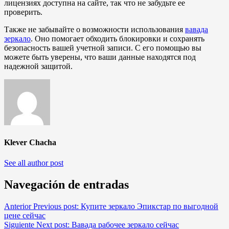
лицензиях доступна на сайте, так что не забудьте ее
проверить.
Также не забывайте о возможности использования
вавада
зеркало
. Оно помогает обходить блокировки и сохранять
безопасность вашей учетной записи. С его помощью вы
можете быть уверены, что ваши данные находятся под
надежной защитой.
Klever Chacha
See all author post
Navegación de entradas
Anterior
Previous post:
Купите зеркало Эпикстар по выгодной
цене сейчас
Siguiente
Next post:
Вавада рабочее зеркало сейчас