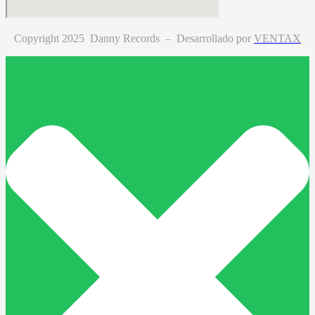
Copyright 2025 Danny Records –
Desarrollado por
VENTAX