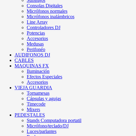
SubBajos
Consolas Digitales
Micrófonos normales
Micrófonos inalámbricos
Line Array
Controladores DJ
Potencias
Accesorios
Medusas
Perifonéo
AUDIFONOS DJ
CABLES
MAQUINAS FX
Iluminación
Efectos Especiales
Accesorios
VIEJA GUARDIA
Tornamesas
Cápsulas y agujas
Timecode
Mixers
PEDESTALES
Stands Computadora portatil
Micrófono/teclado/DJ
Luces/parlantes