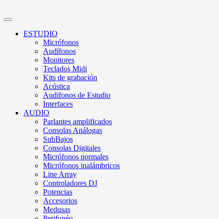
ESTUDIO
Micrófonos
Audífonos
Monitores
Teclados Midi
Kits de grabación
Acústica
Audifonos de Estudio
Interfaces
AUDIO
Parlantes amplificados
Consolas Análogas
SubBajos
Consolas Digitales
Micrófonos normales
Micrófonos inalámbricos
Line Array
Controladores DJ
Potencias
Accesorios
Medusas
Perifonéo