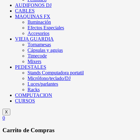
AUDIFONOS DJ
CABLES
MAQUINAS FX
Iluminación
Efectos Especiales
Accesorios
VIEJA GUARDIA
Tornamesas
Cápsulas y agujas
Timecode
Mixers
PEDESTALES
Stands Computadora portatil
Micrófono/teclado/DJ
Luces/parlantes
Racks
COMPUTACION
CURSOS
X
0
Carrito de Compras