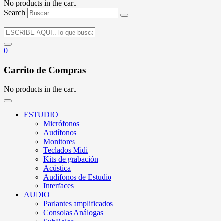
No products in the cart.
Search
0
Carrito de Compras
No products in the cart.
ESTUDIO
Micrófonos
Audífonos
Monitores
Teclados Midi
Kits de grabación
Acústica
Audifonos de Estudio
Interfaces
AUDIO
Parlantes amplificados
Consolas Análogas