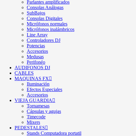
Parlantes amplificados
Consolas Análogas
SubBajos
Consolas Digitales
Micrófonos normales
Micrófonos inalámbricos
Line Array
Controladores DJ
Potencias
Accesorios
Medusas
Perifonéo
AUDIFONOS DJ
CABLES
MAQUINAS FX
Iluminación
Efectos Especiales
Accesorios
VIEJA GUARDIA
Tornamesas
Cápsulas y agujas
Timecode
Mixers
PEDESTALES
Stands Computadora portatil