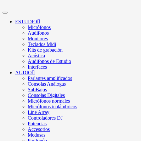
ESTUDIO
Micrófonos
Audífonos
Monitores
Teclados Midi
Kits de grabación
Acústica
Audifonos de Estudio
Interfaces
AUDIO
Parlantes amplificados
Consolas Análogas
SubBajos
Consolas Digitales
Micrófonos normales
Micrófonos inalámbricos
Line Array
Controladores DJ
Potencias
Accesorios
Medusas
Perifonéo