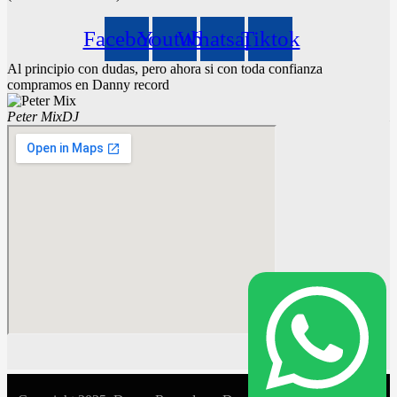
Facebook
Youtube
Whatsapp
Tiktok
Al principio con dudas, pero ahora si con toda confianza
S
compramos en Danny record
b
Peter Mix
DJ
D