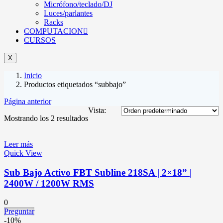
Micrófono/teclado/DJ
Luces/parlantes
Racks
COMPUTACION
CURSOS
X
Inicio
Productos etiquetados “subbajo”
Página anterior
Vista:
Mostrando los 2 resultados
Leer más
Quick View
Sub Bajo Activo FBT Subline 218SA | 2×18” |
2400W / 1200W RMS
0
Preguntar
-10%