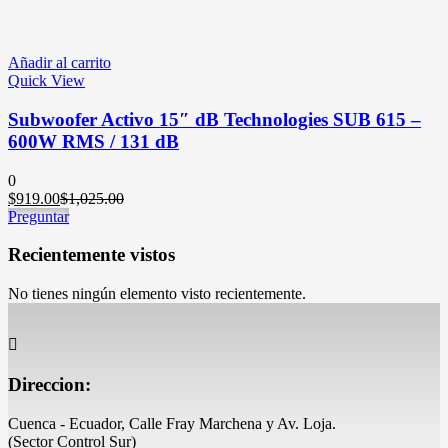
Añadir al carrito
Quick View
Subwoofer Activo 15″ dB Technologies SUB 615 –
600W RMS / 131 dB
0
El
El
$
919.00
$
1,025.00
precio
precio
Preguntar
actual
original
es:
era:
Recientemente vistos
$919.00.
$1,025.00.
No tienes ningún elemento visto recientemente.
Direccion:
Cuenca - Ecuador, Calle Fray Marchena y Av. Loja.
(Sector Control Sur)