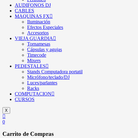
AUDIFONOS DJ
CABLES
MAQUINAS FX
Iluminación
Efectos Especiales
Accesorios
VIEJA GUARDIA
Tornamesas
Cápsulas y agujas
Timecode
Mixers
PEDESTALES
Stands Computadora portatil
Micrófono/teclado/DJ
Luces/parlantes
Racks
COMPUTACION
CURSOS
X
0
Carrito de Compras