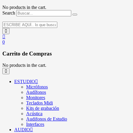
No products in the cart.
Search
0
Carrito de Compras
No products in the cart.
ESTUDIO
Micrófonos
Audífonos
Monitores
Teclados Midi
Kits de grabación
Acústica
Audifonos de Estudio
Interfaces
AUDIO