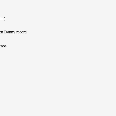
Sur)
 en Danny record
enos.