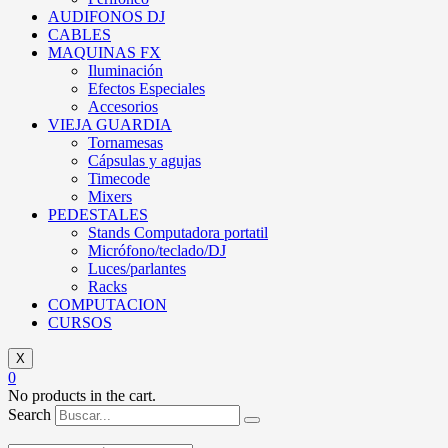
AUDIFONOS DJ
CABLES
MAQUINAS FX
Iluminación
Efectos Especiales
Accesorios
VIEJA GUARDIA
Tornamesas
Cápsulas y agujas
Timecode
Mixers
PEDESTALES
Stands Computadora portatil
Micrófono/teclado/DJ
Luces/parlantes
Racks
COMPUTACION
CURSOS
X
0
No products in the cart.
Search