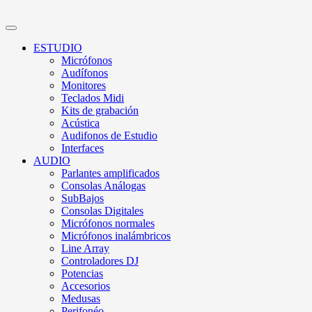
ESTUDIO
Micrófonos
Audífonos
Monitores
Teclados Midi
Kits de grabación
Acústica
Audifonos de Estudio
Interfaces
AUDIO
Parlantes amplificados
Consolas Análogas
SubBajos
Consolas Digitales
Micrófonos normales
Micrófonos inalámbricos
Line Array
Controladores DJ
Potencias
Accesorios
Medusas
Perifonéo