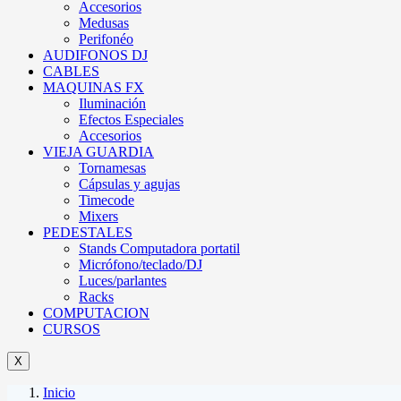
Accesorios
Medusas
Perifonéo
AUDIFONOS DJ
CABLES
MAQUINAS FX
Iluminación
Efectos Especiales
Accesorios
VIEJA GUARDIA
Tornamesas
Cápsulas y agujas
Timecode
Mixers
PEDESTALES
Stands Computadora portatil
Micrófono/teclado/DJ
Luces/parlantes
Racks
COMPUTACION
CURSOS
X
Inicio